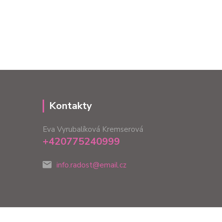
Kontakty
Eva Vyrubalíková Kremserová
+420775240999
info.radost@email.cz