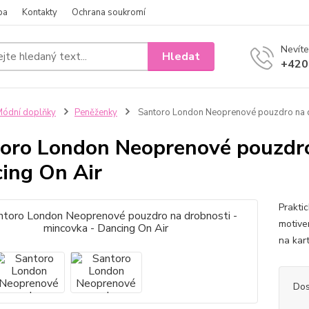
ba
Kontakty
Ochrana soukromí
Nevíte
Hledat
+420
ódní doplňky
Peněženky
Santoro London Neoprenové pouzdro na dr
oro London Neoprenové pouzdro 
ing On Air
Prakti
motive
na kar
Dos