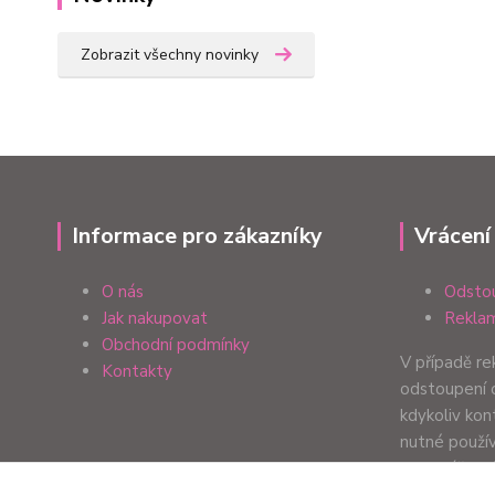
Zobrazit všechny novinky
Informace pro zákazníky
Vrácení
O nás
Odstou
Jak nakupovat
Reklam
Obchodní podmínky
V případě r
Kontakty
odstoupení 
kdykoliv ko
nutné použí
formulář. Zp