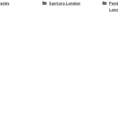
ženky
Santoro London
Peně
Lon