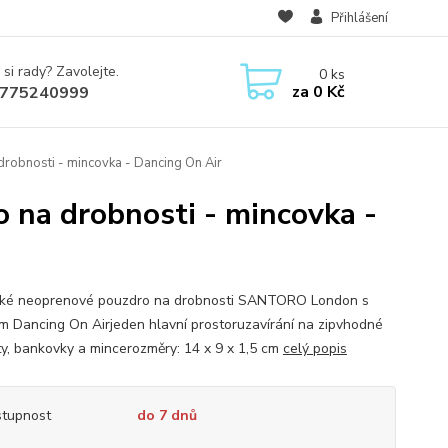
Přihlášení
 si rady? Zavolejte.
0
ks
za
0 Kč
775240999
obnosti - mincovka - Dancing On Air
na drobnosti - mincovka -
cké neoprenové pouzdro na drobnosti SANTORO London s
m Dancing On Airjeden hlavní prostoruzavírání na zipvhodné
ty, bankovky a mincerozměry: 14 x 9 x 1,5 cm
celý popis
tupnost
do 7 dnů