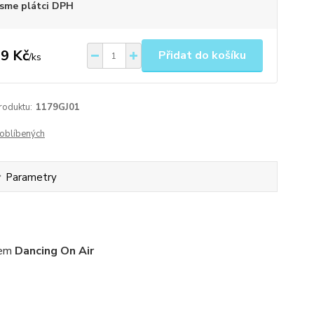
sme plátci DPH
9 Kč
Přidat do košíku
/
ks
roduktu:
1179GJ01
oblíbených
Parametry
vem
Dancing On Air