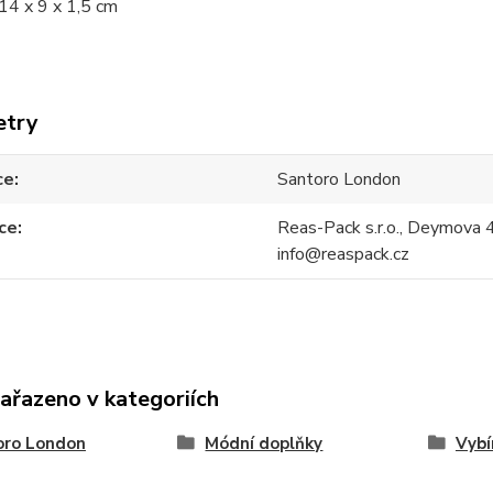
14 x 9 x 1,5 cm
etry
ce
Santoro London
ce
Reas-Pack s.r.o., Deymova 
info@reaspack.cz
zařazeno v kategoriích
oro London
Módní doplňky
Vyb