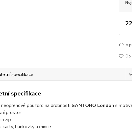
Nej
22
Číslo p
Do 
etní specifikace
tní specifikace
é neoprenové pouzdro na drobnosti
SANTORO London
s moti
vní prostor
na zip
 karty, bankovky a mince