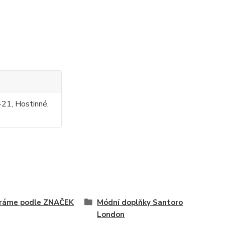
421, Hostinné,
íráme podle ZNAČEK
Módní doplňky Santoro
London