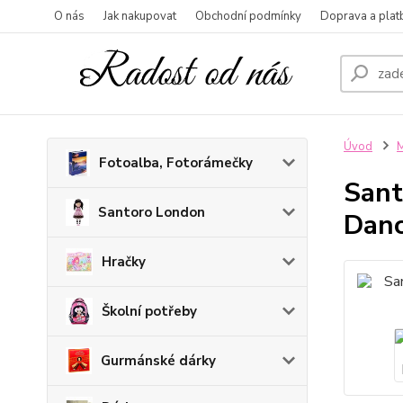
O nás
Jak nakupovat
Obchodní podmínky
Doprava a plat
Úvod
M
Fotoalba, Fotorámečky
Sant
Santoro London
Danc
Hračky
Školní potřeby
Gurmánské dárky