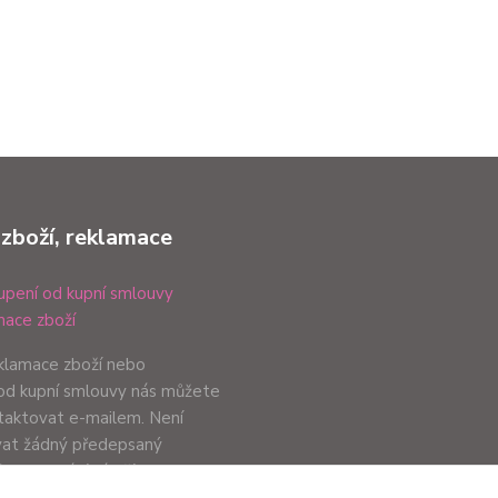
 zboží, reklamace
pení od kupní smlouvy
ace zboží
eklamace zboží nebo
od kupní smlouvy nás můžete
ntaktovat e-mailem. Není
vat žádný předepsaný
ůsob podání záleží pouze na