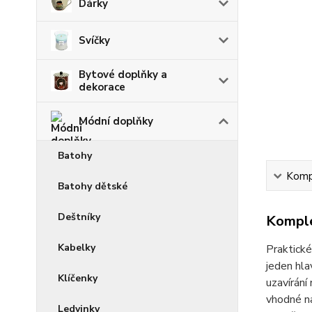
Dárky
Svíčky
Bytové doplňky a
dekorace
Módní doplňky
Batohy
Kompl
Batohy dětské
Deštníky
Komple
Kabelky
Praktick
jeden hla
Klíčenky
uzavírání 
vhodné na
Ledvinky