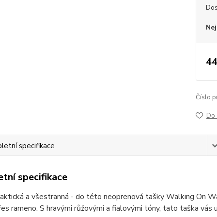
Dos
Nej
44
Číslo p
Do 
etní specifikace
tní specifikace
raktická a všestranná - do této neoprenová tašky Walking On W
řes rameno. S hravými růžovými a fialovými tóny, tato taška vás 