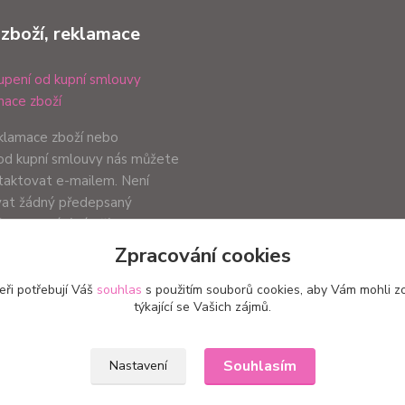
 zboží, reklamace
pení od kupní smlouvy
ace zboží
eklamace zboží nebo
od kupní smlouvy nás můžete
ntaktovat e-mailem. Není
vat žádný předepsaný
ůsob podání záleží pouze na
ci.
Zpracování cookies
eři potřebují Váš
souhlas
s použitím souborů cookies, aby Vám mohli z
týkající se Vašich zájmů.
Upravit sběr cookies.
Souhlasím
Nastavení