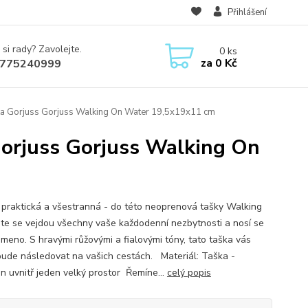
Přihlášení
 si rady? Zavolejte.
0
ks
za
0 Kč
775240999
a Gorjuss Gorjuss Walking On Water 19,5x19x11 cm
orjuss Gorjuss Walking On
, praktická a všestranná - do této neoprenová tašky Walking
e se vejdou všechny vaše každodenní nezbytnosti a nosí se
ameno. S hravými růžovými a fialovými tóny, tato taška vás
 bude následovat na vašich cestách. Materiál: Taška -
n uvnitř jeden velký prostor Řemíne...
celý popis