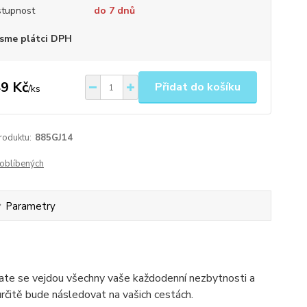
tupnost
do 7 dnů
sme plátci DPH
9 Kč
Přidat do košíku
/
ks
roduktu:
885GJ14
oblíbených
Parametry
ate se vejdou všechny vaše každodenní nezbytnosti a
určitě bude následovat na vašich cestách.