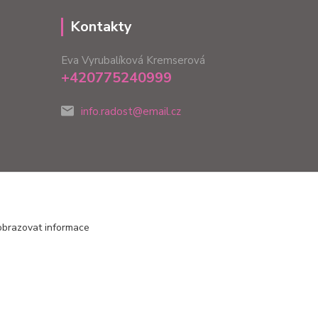
Kontakty
Eva Vyrubalíková Kremserová
+420775240999
info.radost@email.cz
obrazovat informace