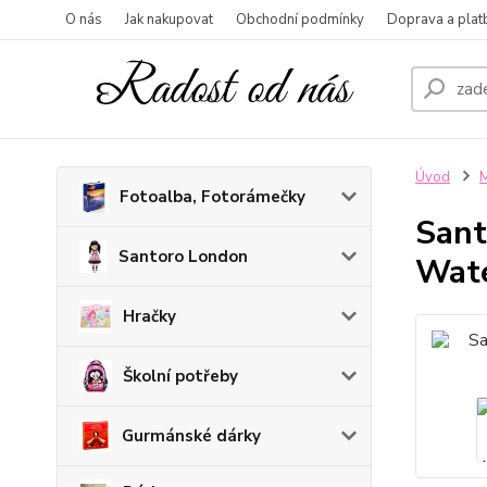
O nás
Jak nakupovat
Obchodní podmínky
Doprava a plat
Úvod
M
Fotoalba, Fotorámečky
Sant
Santoro London
Wate
Hračky
Školní potřeby
Gurmánské dárky