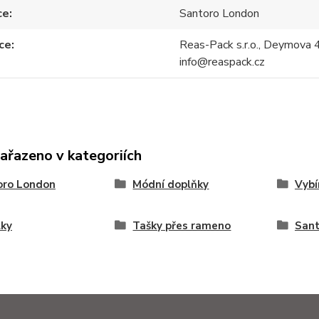
ce
Santoro London
ce
Reas-Pack s.r.o., Deymova 
info@reaspack.cz
zařazeno v kategoriích
oro London
Módní doplňky
Vyb
lky
Tašky přes rameno
Sant