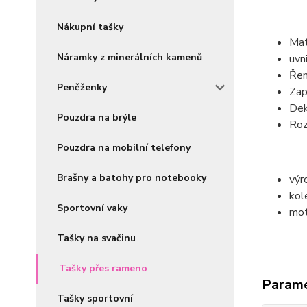
Nákupní tašky
Mat
Náramky z minerálních kamenů
uvn
Řem
Peněženky
Zap
Dek
Pouzdra na brýle
Roz
Pouzdra na mobilní telefony
Brašny a batohy pro notebooky
výr
kol
Sportovní vaky
mot
Tašky na svačinu
Tašky přes rameno
Param
Tašky sportovní