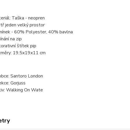
eriál: Taška - neopren
itř jeden velký prostor
ínek - 60% Polyester, 40% bavlna
ínání na zip
orativní štítek pip
měry: 19,5x19x11 cm
obce: Santoro London
ekce: Gorjuss
iv: Walking On Wate
etry