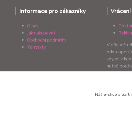
Informace pro zákazníky
Vrácení
O nás
Odstou
Jak nakupovat
Reklam
Obchodní podmínky
V případě r
Kontakty
odstoupení 
kdykoliv ko
nutné použí
formulář. Zp
Vaší preferen
Náš e-shop a partn