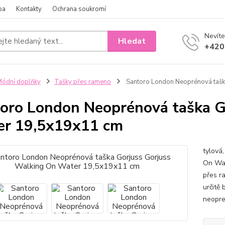
ba
Kontakty
Ochrana soukromí
Nevíte
Hledat
+420
ódní doplňky
Tašky přes rameno
Santoro London Neoprénová tašk
oro London Neoprénová taška G
r 19,5x19x11 cm
tylová
On Wat
přes r
určitě
neopre