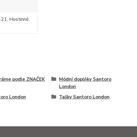
421, Hostinné,
íráme podle ZNAČEK
Módní doplňky Santoro
London
oro London
Tašky Santoro London