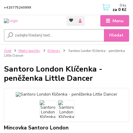
0
ks
+420775240999
za
0 Kč
Menu
Hledat
Úvod
Módní doplňky
Klíčenky
Santoro London Klíčenka - peněženka
Little Dancer
Santoro London Klíčenka -
peněženka Little Dancer
Mincovka Santoro London