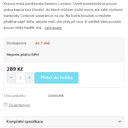
Krásná malá peněženka Santoro London. Uvnitř peneženky je pouze
jedna kapsa bez členění, do které můžete vložit mince,ale také složené
bankovky. Celkové uzavírání je na zip. Na boční kroužek si můžete
přidělat např. klíče, abyste měli vše vždy při ruce. K údržbě Vám postačí
pouze vlhký hadřík. ma...
celý popis
Dostupnost
do 7 dnů
Nejsme plátci DPH
289 Kč
Přidat do košíku
Číslo produktu:
1044GJ06
Do oblíbených
Kompletní specifikace