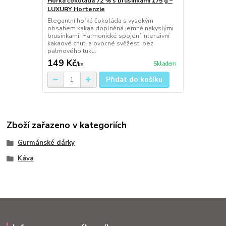
Hořká čokoláda 72 % s brusinkami 175 g –
LUXURY Hortenzie
Elegantní hořká čokoláda s vysokým
obsahem kakaa doplněná jemně nakyslými
brusinkami. Harmonické spojení intenzivní
kakaové chuti a ovocné svěžesti bez
palmového tuku.
149 Kč
Skladem
/
ks
Přidat do košíku
Zboží zařazeno v kategoriích
Gurmánské dárky
Káva