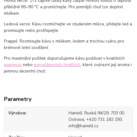
Horká verze: 1–2 čajové lžičky kávy zalijte horkou vodou o teplotě
přibližně 85–90 °C a promíchejte. Pro jemnější chuť lze doplnit
mlékem.
Ledová verze: Kávu rozmíchejte ve studeném mléce, přidejte led a
promixujte nebo protřepejte.
Frappé: Rozmixujte kávu s mlékem, ledem a trochou cukru pro
krémové letní osvěžení.
Pro maximální požitek doporučujeme kávu podávat v kvalitních
espresso
nebo
porcelánových hrníčcích
, které zvýrazní její aroma i
jemnou dezertní chuť.
Parametry
Výrobce
Haniell, Ruská 94/29, 703 00
Ostrava, +420 731 182 293,
info@haniell.cz