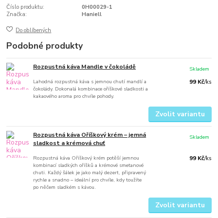
Číslo produktu:
0H00029-1
Značka:
Haniell
Do oblíbených
Podobné produkty
Rozpustná káva Mandle v čokoládě
Skladem
Lahodná rozpustná káva s jemnou chutí mandlí a
99 Kč
/
ks
čokolády. Dokonalá kombinace oříškové sladkosti a
kakaového aroma pro chvíle pohody.
Zvolit variantu
Rozpustná káva Oříškový krém – jemná
Skladem
sladkost a krémová chuť
Rozpustná káva Oříškový krém potěší jemnou
99 Kč
/
ks
kombinací sladkých oříšků a krémové smetanové
chuti. Každý šálek je jako malý dezert, připravený
rychle a snadno – ideální pro chvíle, kdy toužíte
po něčem sladkém s kávou.
Zvolit variantu