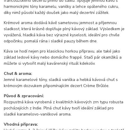
francouzského dezertu přímo do šálku. Spojuje jemnou kávu s
harmonickými tóny karamelu, vanilky a lehce opáleného cukru,
díky nimž působí každý doušek jako malý dezertní zážitek.
Krémové aroma dodává kávě sametovou jemnost a příjemnou
sladkost, která krásně doplňuje plný kávový základ. Výsledkem je
vyvážená, hladká káva bez výrazné kyselosti, ideální pro chvíle
odpočinku, pomalá rána i sladké pauzy během dne.
Káva se hodí nejen pro klasickou horkou přípravu, ale také jako
základ ledové kávy nebo domácího frappé. Stačí pár okamžiků a
můžete si vytvořit malý kavárenský rituál kdekoliv.
Chuť & aroma:
Jemné karamelové tóny, sladká vanilka a hebká kávová chuť s
krémovým dozvukem připomínajícím dezert Crème Brûlée.
Původ & zpracování:
Rozpustná káva vyrobená z kvalitních kávových zrn typu robusta
pocházejících z Indie. Plná chuť kávy tvoří ideální základ pro
sladké karamelovo-vanilkové aroma.
Vhodná příprava: