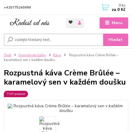
0
ks
+420775240999
za
0 Kč
Menu
Hledat
Úvod
Gurmánské dárky
Káva
Rozpustná káva Crème Brûlée –
karamelový sen v každém doušku
Rozpustná káva Crème Brûlée –
karamelový sen v každém doušku
TOP produkt