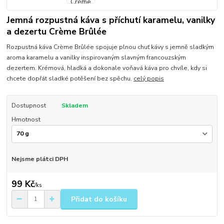
Jemná rozpustná káva s příchutí karamelu, vanilky
a dezertu Crème Brûlée
Rozpustná káva Crème Brûlée spojuje plnou chuť kávy s jemně sladkým
aroma karamelu a vanilky inspirovaným slavným francouzským
dezertem. Krémová, hladká a dokonale voňavá káva pro chvíle, kdy si
chcete dopřát sladké potěšení bez spěchu.
celý popis
Dostupnost
Skladem
Hmotnost
Nejsme plátci DPH
99 Kč
/
ks
Přidat do košíku