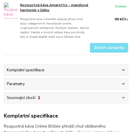
Rozpustná káva Amaretto – mandlová
Skladem
harmonie v šálku
Rozpustná káva Amaretto spojuje plnou chuť
99 Kč
/
ks
kávy s elegantním mandlovým aroma
inspirovaným oblíbeným italským likérem. Jemně
sladká, hladká a krásně voňavá káva pro chvíle,
kdy si chcete dopřát malý luxus během dne.
Zvolit variantu
Kompletní specifikace
Parametry
Související zboží
1
Kompletní specifikace
Rozpustná káva Crème Brûlée přináší chuť oblíbeného