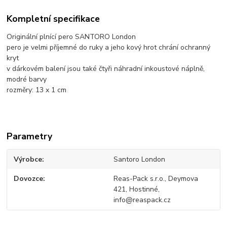
Kompletní specifikace
Originální plnící pero SANTORO London
pero je velmi příjemné do ruky a jeho kový hrot chrání ochranný
kryt
v dárkovém balení jsou také čtyři náhradní inkoustové náplně,
modré barvy
rozměry: 13 x 1 cm
Parametry
Výrobce
Santoro London
Dovozce
Reas-Pack s.r.o., Deymova
421, Hostinné,
info@reaspack.cz