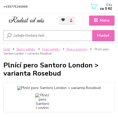
0
ks
+420775240999
za
0 Kč
Menu
Hledat
Úvod
Školní potřeby
Psací potřeby
Pera a propisky
Plnící pero
Santoro London > varianta Rosebud
Plnící pero Santoro London >
varianta Rosebud