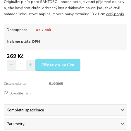
Originální plnící pero SANTORO London pero je velmi příjemné do ruky
a jeho kový hrot chrání ochranný kryt v dárkovém balení jsou také čtyři
náhradní inkoustové náplně, modré barvy rozměry: 13 x 1 cm
celý popis
Dostupnost
do 7 dnů
Nejsme plátci DPH
269 Kč
Přidat do košíku
Číslo produktu:
510GJ05
Do oblíbených
Kompletní specifikace
Parametry