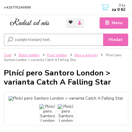
0
ks
+420775240999
za
0 Kč
Menu
Hledat
Úvod
Školní potřeby
Psací potřeby
Pera a propisky
Plnící pero
Santoro London > varianta Catch A Falling Star
Plnící pero Santoro London >
varianta Catch A Falling Star