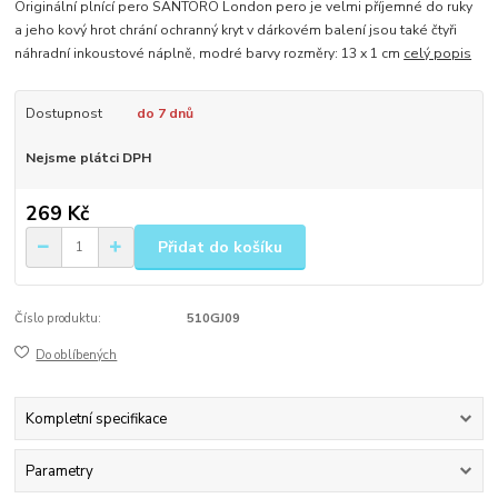
Originální plnící pero SANTORO London pero je velmi příjemné do ruky
a jeho kový hrot chrání ochranný kryt v dárkovém balení jsou také čtyři
náhradní inkoustové náplně, modré barvy rozměry: 13 x 1 cm
celý popis
Dostupnost
do 7 dnů
Nejsme plátci DPH
269 Kč
Přidat do košíku
Číslo produktu:
510GJ09
Do oblíbených
Kompletní specifikace
Parametry