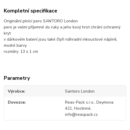
Kompletní specifikace
Originální plnící pero SANTORO London
pero je velmi příjemné do ruky a jeho kový hrot chrání ochranný
kryt
v dárkovém balení jsou také čtyři náhradní inkoustové náplně,
modré barvy
rozměry: 13 x 1 cm
Parametry
Výrobce
Santoro London
Dovozce
Reas-Pack s.r.o., Deymova
421, Hostinné,
info@reaspack.cz