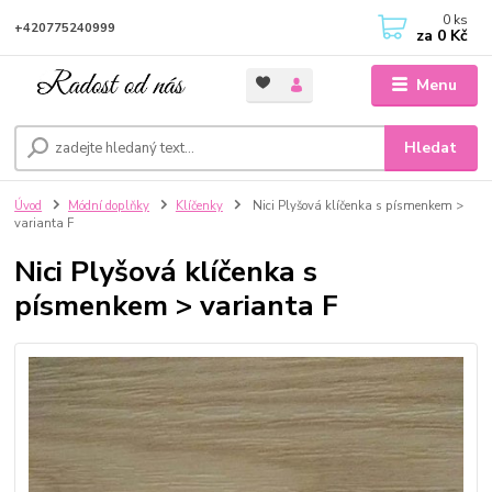
0
ks
+420775240999
za
0 Kč
Menu
Hledat
Úvod
Módní doplňky
Klíčenky
Nici Plyšová klíčenka s písmenkem >
varianta F
Nici Plyšová klíčenka s
písmenkem > varianta F