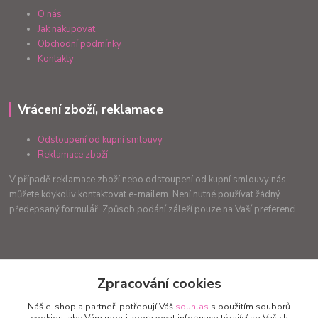
O nás
Jak nakupovat
Obchodní podmínky
Kontakty
Vrácení zboží, reklamace
Odstoupení od kupní smlouvy
Reklamace zboží
V případě reklamace zboží nebo odstoupení od kupní smlouvy nás
můžete kdykoliv kontaktovat e-mailem. Není nutné používat žádný
předepsaný formulář. Způsob podání záleží pouze na Vaší preferenci.
Zpracování cookies
Kontakty
Náš e-shop a partneři potřebují Váš
souhlas
s použitím souborů
Eva Vyrubalíková Kremserová