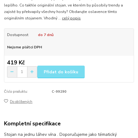
lepšího. Co takhle originální stojan, ve kterém by působily trendy a
zajisté by překvapily všechny hosty? Obdarujte oslavence tímto
originálním stojanem. Vhodný ...
celý popis
Dostupnost
do 7 dnů
Nejsme plátci DPH
419 Kč
Přidat do košíku
Číslo produktu:
C-99290
Do oblíbených
Kompletní specifikace
Stojan na jednu láhev vína . Doporučujeme jako tématický