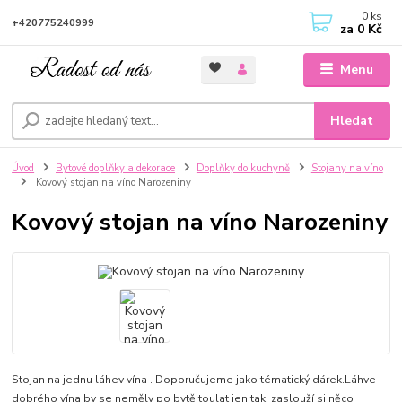
0
ks
+420775240999
za
0 Kč
Menu
Hledat
Úvod
Bytové doplňky a dekorace
Doplňky do kuchyně
Stojany na víno
Kovový stojan na víno Narozeniny
Kovový stojan na víno Narozeniny
Stojan na jednu láhev vína . Doporučujeme jako tématický dárek.Láhve
dobrého vína by se neměly po bytě toulat jen tak, zaslouží si něco