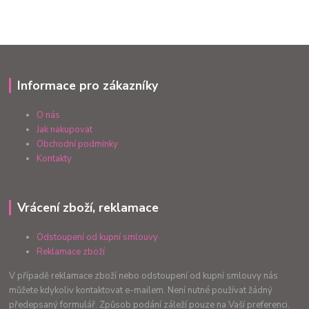
Informace pro zákazníky
O nás
Jak nakupovat
Obchodní podmínky
Kontakty
Vrácení zboží, reklamace
Odstoupení od kupní smlouvy
Reklamace zboží
V případě reklamace zboží nebo odstoupení od kupní smlouvy nás
můžete kdykoliv kontaktovat e-mailem. Není nutné používat žádný
předepsaný formulář. Způsob podání záleží pouze na Vaší preferenci.