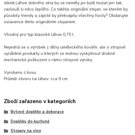
dárek.Láhve dobrého vína by se neměly po bytě toulat jen tak,
zaslouží si něco lepšího. Co takhle originální stojan, ve kterém by
působily trendy a zajisté by překvapily všechny hosty? Obdarujte
oslavence tímto originálním stojanem.
Vhodný pro typ klasické láhve 0,75 l.
Nejedná se o výrobek z dílny uměleckého kováře, ale o strojově
vyráběné produkty u kterých se mohou vyskytnout drobné
mechanické poškození v rámci strojové výroby.
Vyrobeno z kovu
Průměr otvoru na láhev: cca 9 cm
Zboží zařazeno v kategoriích
Bytové doplňky a dekorace
Doplňky do kuchyně
Stojany na víno