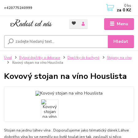
0
ks
+420775240999
za
0 Kč
Menu
Hledat
Úvod
Bytové doplňky a dekorace
Doplňky do kuchyně
Stojany na víno
Kovový stojan na víno Houslista
Kovový stojan na víno Houslista
Stojan na jednu láhev vína . Doporučujeme jako tématický dárek.Láhve
dobrého vína by se neměly po bytě toulat jen tak, zaslouží si něco