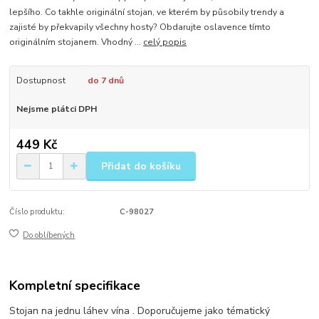
lepšího. Co takhle originální stojan, ve kterém by působily trendy a
zajisté by překvapily všechny hosty? Obdarujte oslavence tímto
originálním stojanem. Vhodný ...
celý popis
Dostupnost
do 7 dnů
Nejsme plátci DPH
449 Kč
Přidat do košíku
Číslo produktu:
C-98027
Do oblíbených
Kompletní specifikace
Stojan na jednu láhev vína . Doporučujeme jako tématický