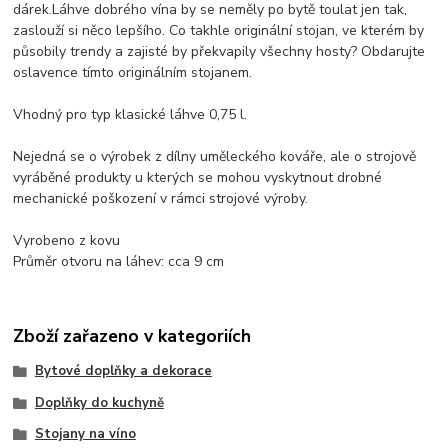
dárek.Láhve dobrého vína by se neměly po bytě toulat jen tak,
zaslouží si něco lepšího. Co takhle originální stojan, ve kterém by
působily trendy a zajisté by překvapily všechny hosty? Obdarujte
oslavence tímto originálním stojanem.
Vhodný pro typ klasické láhve 0,75 l.
Nejedná se o výrobek z dílny uměleckého kováře, ale o strojově
vyráběné produkty u kterých se mohou vyskytnout drobné
mechanické poškození v rámci strojové výroby.
Vyrobeno z kovu
Průměr otvoru na láhev: cca 9 cm
Zboží zařazeno v kategoriích
Bytové doplňky a dekorace
Doplňky do kuchyně
Stojany na víno