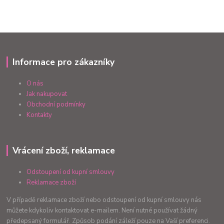
Informace pro zákazníky
O nás
Jak nakupovat
Obchodní podmínky
Kontakty
Vrácení zboží, reklamace
Odstoupení od kupní smlouvy
Reklamace zboží
V případě reklamace zboží nebo odstoupení od kupní smlouvy nás
můžete kdykoliv kontaktovat e-mailem. Není nutné používat žádný
předepsaný formulář. Způsob podání záleží pouze na Vaší preferenci.