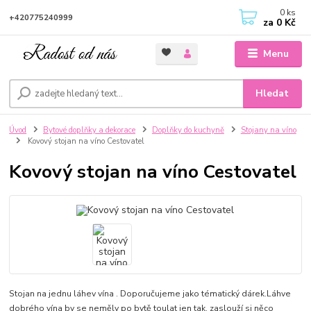
0
ks
+420775240999
za
0 Kč
Menu
Hledat
Úvod
Bytové doplňky a dekorace
Doplňky do kuchyně
Stojany na víno
Kovový stojan na víno Cestovatel
Kovový stojan na víno Cestovatel
Stojan na jednu láhev vína . Doporučujeme jako tématický dárek.Láhve
dobrého vína by se neměly po bytě toulat jen tak, zaslouží si něco