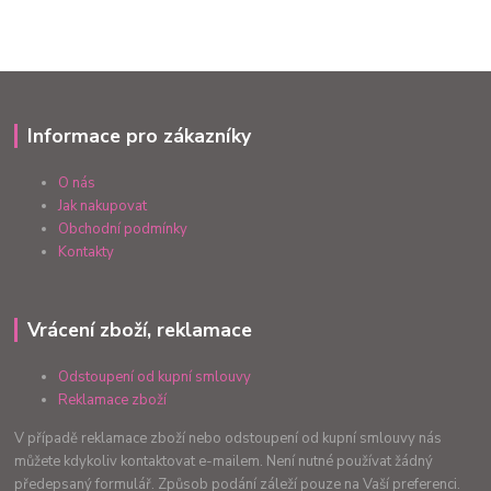
Informace pro zákazníky
O nás
Jak nakupovat
Obchodní podmínky
Kontakty
Vrácení zboží, reklamace
Odstoupení od kupní smlouvy
Reklamace zboží
V případě reklamace zboží nebo odstoupení od kupní smlouvy nás
můžete kdykoliv kontaktovat e-mailem. Není nutné používat žádný
předepsaný formulář. Způsob podání záleží pouze na Vaší preferenci.