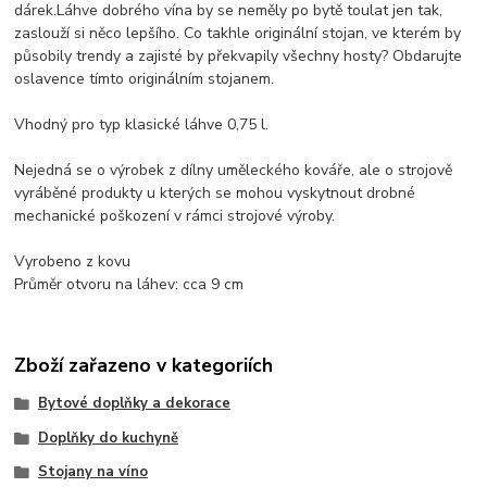
dárek.Láhve dobrého vína by se neměly po bytě toulat jen tak,
zaslouží si něco lepšího. Co takhle originální stojan, ve kterém by
působily trendy a zajisté by překvapily všechny hosty? Obdarujte
oslavence tímto originálním stojanem.
Vhodný pro typ klasické láhve 0,75 l.
Nejedná se o výrobek z dílny uměleckého kováře, ale o strojově
vyráběné produkty u kterých se mohou vyskytnout drobné
mechanické poškození v rámci strojové výroby.
Vyrobeno z kovu
Průměr otvoru na láhev: cca 9 cm
Zboží zařazeno v kategoriích
Bytové doplňky a dekorace
Doplňky do kuchyně
Stojany na víno