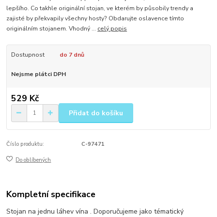
lepšího. Co takhle originální stojan, ve kterém by působily trendy a
zajisté by překvapily všechny hosty? Obdarujte oslavence tímto
originálním stojanem. Vhodný ...
celý popis
Dostupnost
do 7 dnů
Nejsme plátci DPH
529 Kč
Přidat do košíku
Číslo produktu:
C-97471
Do oblíbených
Kompletní specifikace
Stojan na jednu láhev vína . Doporučujeme jako tématický