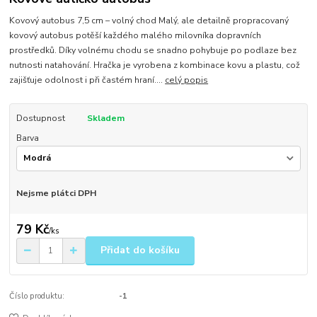
Kovový autobus 7,5 cm – volný chod Malý, ale detailně propracovaný
kovový autobus potěší každého malého milovníka dopravních
prostředků. Díky volnému chodu se snadno pohybuje po podlaze bez
nutnosti natahování. Hračka je vyrobena z kombinace kovu a plastu, což
zajišťuje odolnost i při častém hraní....
celý popis
Dostupnost
Skladem
Barva
Nejsme plátci DPH
79 Kč
/
ks
Přidat do košíku
Číslo produktu:
-1