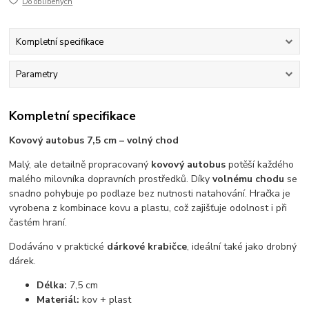
Do oblíbených
Kompletní specifikace
Parametry
Kompletní specifikace
Kovový autobus 7,5 cm – volný chod
Malý, ale detailně propracovaný
kovový autobus
potěší každého
malého milovníka dopravních prostředků. Díky
volnému chodu
se
snadno pohybuje po podlaze bez nutnosti natahování. Hračka je
vyrobena z kombinace kovu a plastu, což zajišťuje odolnost i při
častém hraní.
Dodáváno v praktické
dárkové krabičce
, ideální také jako drobný
dárek.
Délka:
7,5 cm
Materiál:
kov + plast