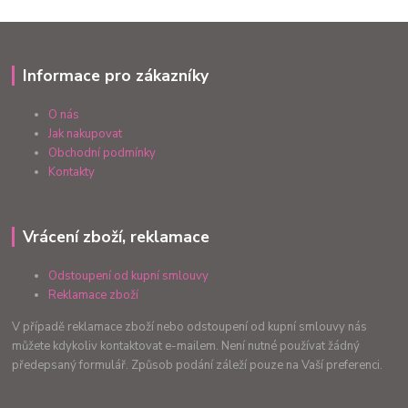
Informace pro zákazníky
O nás
Jak nakupovat
Obchodní podmínky
Kontakty
Vrácení zboží, reklamace
Odstoupení od kupní smlouvy
Reklamace zboží
V případě reklamace zboží nebo odstoupení od kupní smlouvy nás
můžete kdykoliv kontaktovat e-mailem. Není nutné používat žádný
předepsaný formulář. Způsob podání záleží pouze na Vaší preferenci.