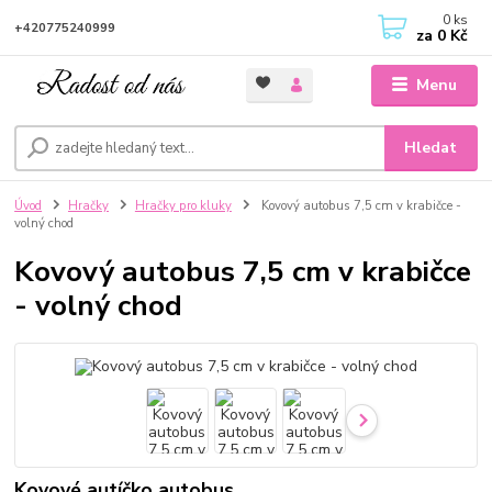
0
ks
+420775240999
za
0 Kč
Menu
Hledat
Úvod
Hračky
Hračky pro kluky
Kovový autobus 7,5 cm v krabičce -
volný chod
Kovový autobus 7,5 cm v krabičce
- volný chod
Kovové autíčko autobus