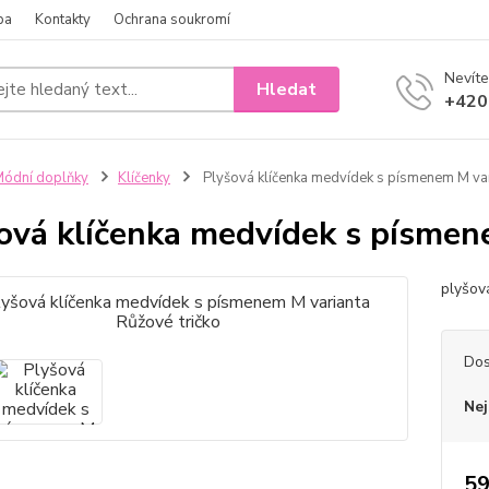
ba
Kontakty
Ochrana soukromí
Nevíte
Hledat
+420
ódní doplňky
Klíčenky
Plyšová klíčenka medvídek s písmenem M var
ová klíčenka medvídek s písmen
plyšov
Dos
Nej
59