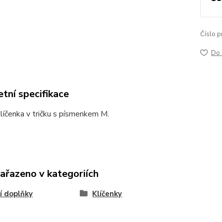
Číslo p
Do 
tní specifikace
líčenka v tričku s písmenkem M.
zařazeno v kategoriích
í doplňky
Klíčenky