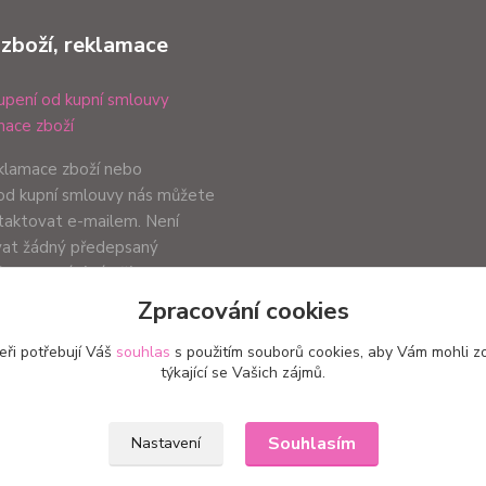
 zboží, reklamace
pení od kupní smlouvy
ace zboží
eklamace zboží nebo
od kupní smlouvy nás můžete
ntaktovat e-mailem. Není
vat žádný předepsaný
ůsob podání záleží pouze na
ci.
Zpracování cookies
eři potřebují Váš
souhlas
s použitím souborů cookies, aby Vám mohli z
týkající se Vašich zájmů.
Upravit sběr cookies.
Souhlasím
Nastavení