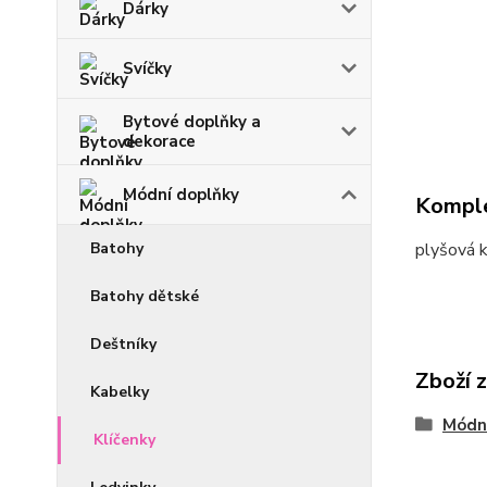
Dárky
Svíčky
Bytové doplňky a
dekorace
Módní doplňky
Komple
Batohy
plyšová k
Batohy dětské
Deštníky
Zboží 
Kabelky
Módn
Klíčenky