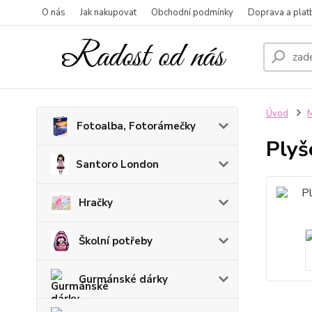
O nás
Jak nakupovat
Obchodní podmínky
Doprava a plat
Úvod
M
Fotoalba, Fotorámečky
Plyš
Santoro London
Hračky
Školní potřeby
Gurmánské dárky