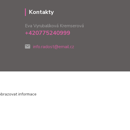
Kontakty
Eva Vyrubalíková Kremserová
+420775240999
info.radost@email.cz
obrazovat informace