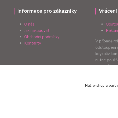
Informace pro zákazníky
Vrácení
O nás
Odstou
Jak nakupovat
Reklam
Obchodní podmínky
V případě r
Kontakty
odstoupení 
kdykoliv ko
nutné použí
formulář. Zp
Vaší preferen
Náš e-shop a partn