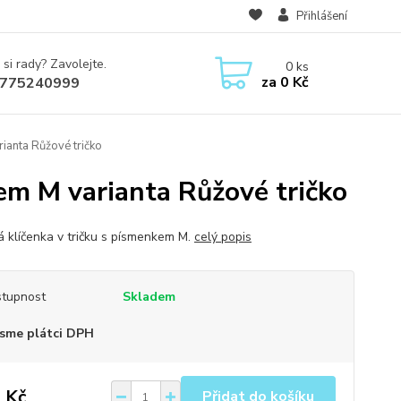
Přihlášení
 si rady? Zavolejte.
0
ks
za
0 Kč
775240999
ianta Růžové tričko
em M varianta Růžové tričko
á klíčenka v tričku s písmenkem M.
celý popis
tupnost
Skladem
sme plátci DPH
 Kč
Přidat do košíku