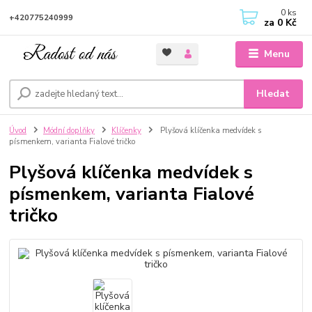
0
ks
+420775240999
za
0 Kč
Menu
Hledat
Úvod
Módní doplňky
Klíčenky
Plyšová klíčenka medvídek s
písmenkem, varianta Fialové tričko
Plyšová klíčenka medvídek s
písmenkem, varianta Fialové
tričko