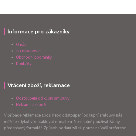
Informace pro zákazníky
O nás
Jak nakupovat
Obchodní podmínky
Kontakty
Vrácení zboží, reklamace
Odstoupení od kupní smlouvy
Reklamace zboží
V případě reklamace zboží nebo odstoupení od kupní smlouvy nás
můžete kdykoliv kontaktovat e-mailem. Není nutné používat žádný
předepsaný formulář. Způsob podání záleží pouze na Vaší preferenci.