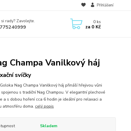
Přihlášení
 si rady? Zavolejte.
0
ks
za
0 Kč
775240999
Nag Champa Vanilkový háj
xační svíčky
 Goloka Nag Champa Vanilkový háj přináší hřejivou vůni
y spojenou s tradiční Nag Champou. V elegantní plechové
e a s dobou hoření cca 6 hodin je ideální pro relaxaci a
u atmosféru doma.
celý popis
tupnost
Skladem