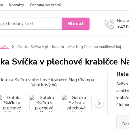
ba
Kontakty
Ochrana soukromí
Nevíte
Hledat
+420
víčky
Goloka Svíčka v plechové krabičce Nag Champa Vanilkový háj
ka Svíčka v plechové krabičce 
Rela
Svíčka
vanilk
krabičc
útulno
Dos