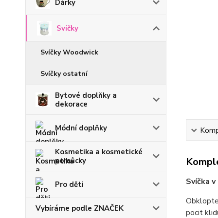
Dárky
Svíčky
Svíčky Woodwick
Svíčky ostatní
Bytové doplňky a
dekorace
Módní doplňky
Kompl
Kosmetika a kosmetické
Komple
pomůcky
Svíčka v
Pro děti
Obklopte 
Vybíráme podle ZNAČEK
pocit kli