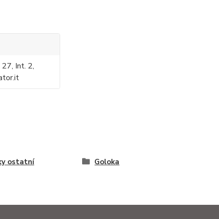
27, Int. 2,
ator.it
ky ostatní
Goloka