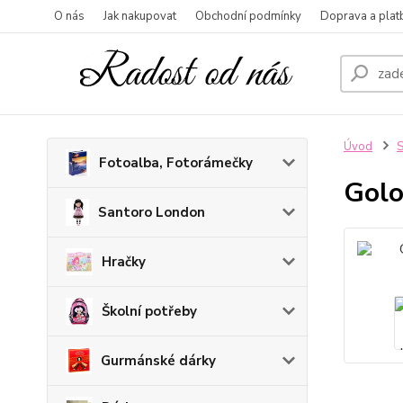
O nás
Jak nakupovat
Obchodní podmínky
Doprava a plat
Úvod
S
Fotoalba, Fotorámečky
Golo
Santoro London
Hračky
Školní potřeby
Gurmánské dárky