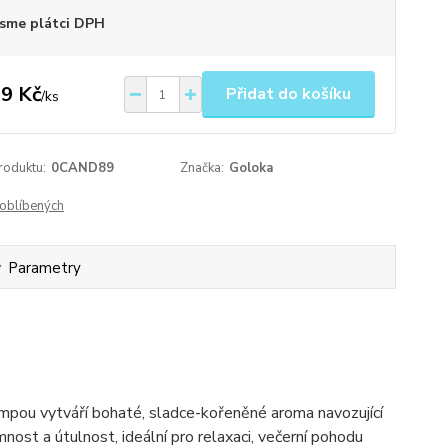
sme plátci DPH
9 Kč
Přidat do košíku
/
ks
roduktu:
0CAND89
Značka:
Goloka
oblíbených
Parametry
ampou vytváří bohaté, sladce-kořeněné aroma navozující
nost a útulnost, ideální pro relaxaci, večerní pohodu