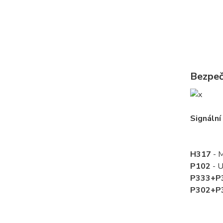
Bezpeč
Signáln
H317
- M
P102
- U
P333+P
P302+P