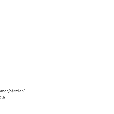
omoc/ošetření.
la.