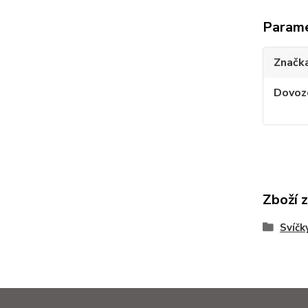
Param
Značk
Dovoz
Zboží 
Svíčk