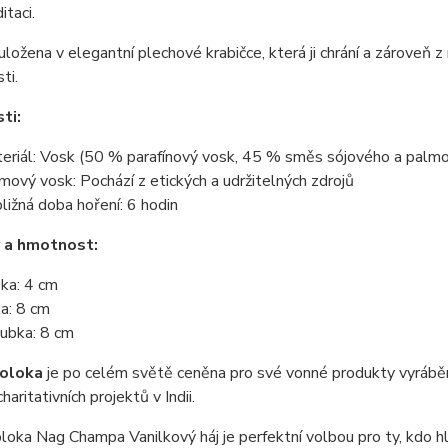
taci.
 uložena v elegantní plechové krabičce, která ji chrání a zároveň
ti.
ti:
eriál: Vosk (50 % parafínový vosk, 45 % směs sójového a palmo
mový vosk: Pochází z etických a udržitelných zdrojů
bližná doba hoření: 6 hodin
 a hmotnost:
ka: 4 cm
ka: 8 cm
ubka: 8 cm
oloka
je po celém světě ceněna pro své vonné produkty vyráběné
aritativních projektů v Indii.
loka Nag Champa Vanilkový háj je perfektní volbou pro ty, kdo hl