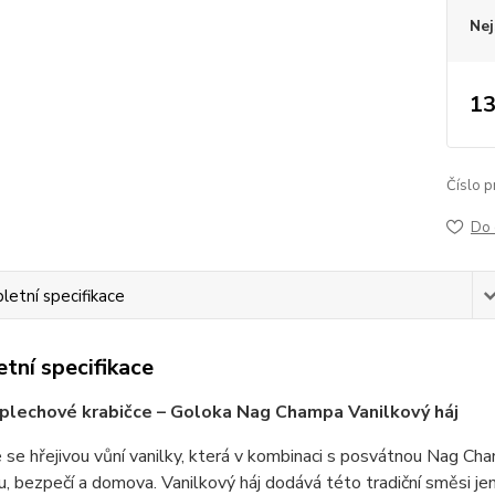
Nej
13
Číslo p
Do 
etní specifikace
tní specifikace
 plechové krabičce – Goloka Nag Champa Vanilkový háj
se hřejivou vůní vanilky, která v kombinaci s posvátnou Nag Ch
du, bezpečí a domova. Vanilkový háj dodává této tradiční směsi jem