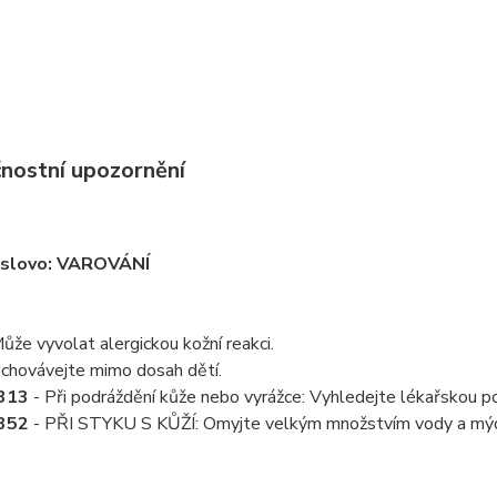
nostní upozornění
í slovo: VAROVÁNÍ
ůže vyvolat alergickou kožní reakci.
chovávejte mimo dosah dětí.
313
- Při podráždění kůže nebo vyrážce: Vyhledejte lékařskou p
352
- PŘI STYKU S KŮŽÍ: Omyjte velkým množstvím vody a mýd