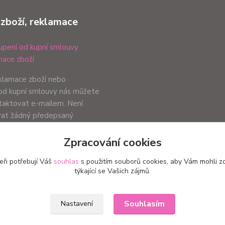
 zboží, reklamace
pení od kupní smlouvy
ace zboží
eklamace zboží nebo
od kupní smlouvy nás můžete
ntaktovat e-mailem. Není
vat žádný předepsaný
ůsob podání záleží pouze na
Zpracování cookies
ci.
eři potřebují Váš
souhlas
s použitím souborů cookies, aby Vám mohli z
týkající se Vašich zájmů.
Upravit sběr cookies.
Souhlasím
Nastavení