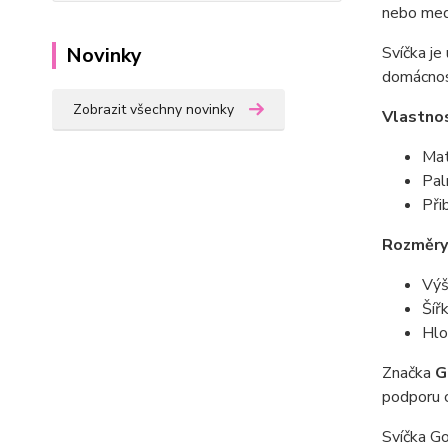
nebo medi
Novinky
Svíčka je
domácnos
Zobrazit všechny novinky
Vlastnos
Mat
Pal
Při
Rozměry
Výš
Šíř
Hlo
Značka
G
podporu ch
Svíčka Go