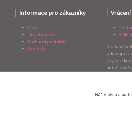
Informace pro zákazníky
Vrácení
O nás
Odstou
Jak nakupovat
Reklam
Obchodní podmínky
V případě r
Kontakty
odstoupení 
kdykoliv ko
nutné použí
formulář. Zp
Vaší preferen
Náš e-shop a partn