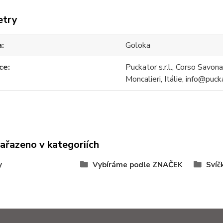
etry
a
Goloka
ce
Puckator s.r.l., Corso Savona 
Moncalieri, Itálie, info@puck
zařazeno v kategoriích
y
Vybíráme podle ZNAČEK
Svíč