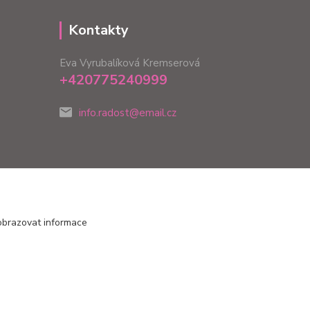
Kontakty
Eva Vyrubalíková Kremserová
+420775240999
info.radost@email.cz
obrazovat informace