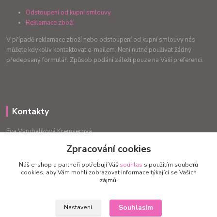
Odstoupení od kupní smlouvy
Reklamace zboží
V případě reklamace zboží nebo odstoupení od kupní smlouvy nás
můžete kdykoliv kontaktovat e-mailem. Není nutné používat žádný
předepsaný formulář. Způsob podání záleží pouze na Vaší preferenci.
Kontakty
Eva Vyrubalíková Kremserová
+420775240999
Zpracování cookies
info.radost@email.cz
Náš e-shop a partneři potřebují Váš
souhlas
s použitím souborů
cookies, aby Vám mohli zobrazovat informace týkající se Vašich
zájmů.
Souhlasím
Nastavení
Upravit sběr cookies.