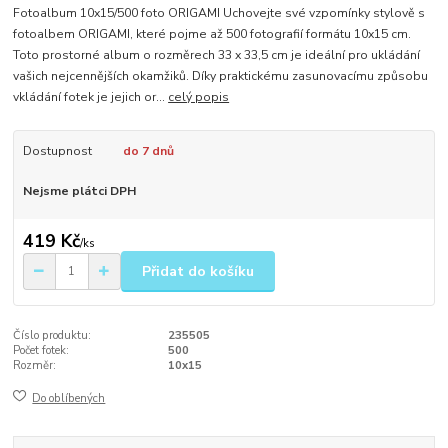
Fotoalbum 10x15/500 foto ORIGAMI Uchovejte své vzpomínky stylově s
fotoalbem ORIGAMI, které pojme až 500 fotografií formátu 10x15 cm.
Toto prostorné album o rozměrech 33 x 33,5 cm je ideální pro ukládání
vašich nejcennějších okamžiků. Díky praktickému zasunovacímu způsobu
vkládání fotek je jejich or...
celý popis
Dostupnost
do 7 dnů
Nejsme plátci DPH
419 Kč
/
ks
Přidat do košíku
Číslo produktu:
235505
Počet fotek:
500
Rozměr:
10x15
Do oblíbených