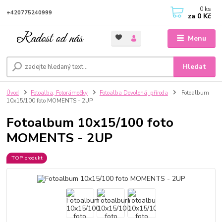
0
ks
+420775240999
za
0 Kč
Menu
Hledat
Úvod
Fotoalba, Fotorámečky
Fotoalba Dovolená, příroda
Fotoalbum
10x15/100 foto MOMENTS - 2UP
Fotoalbum 10x15/100 foto
MOMENTS - 2UP
TOP produkt