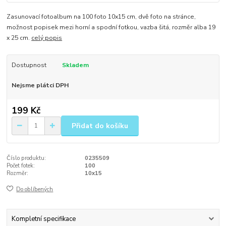
Zasunovací fotoalbum na 100 foto 10x15 cm, dvě foto na stránce,
možnost popisek mezi horní a spodní fotkou, vazba šitá, rozměr alba 19
x 25 cm.
celý popis
Dostupnost
Skladem
Nejsme plátci DPH
199 Kč
Přidat do košíku
Číslo produktu:
0235509
Počet fotek:
100
Rozměr:
10x15
Do oblíbených
Kompletní specifikace