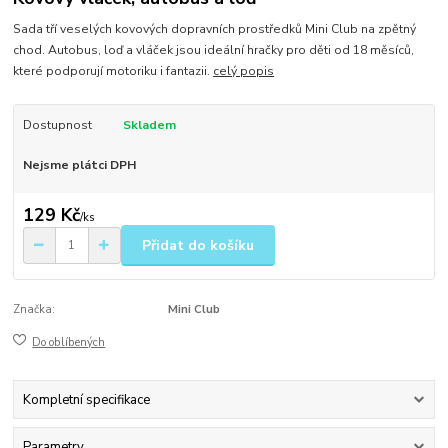
Sada tří veselých kovových dopravních prostředků Mini Club na zpětný
chod. Autobus, loď a vláček jsou ideální hračky pro děti od 18 měsíců,
které podporují motoriku i fantazii.
celý popis
Dostupnost
Skladem
Nejsme plátci DPH
129 Kč
/
ks
Přidat do košíku
Značka:
Mini Club
Do oblíbených
Kompletní specifikace
Parametry