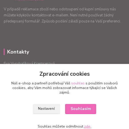
V případě reklamace zboží nebo odstoupení od kupní smlouvy nás
můžete kdykoliv kontaktovat e-mailem. Není nutné používat žádný
předepsaný formulář. Způsob podání záleží pouze na Vaší preferenci.
Kontakty
Eva Vyrubalíková Kremserová
+420775240999
Zpracování cookies
info.radost@email.cz
Náš e-shop a partneři potřebují Váš
souhlas
s použitím souborů
cookies, aby Vám mohli zobrazovat informace týkající se Vašich
zájmů.
Souhlasím
Nastavení
Upravit sběr cookies.
Souhlas můžete odmítnout
zde
.