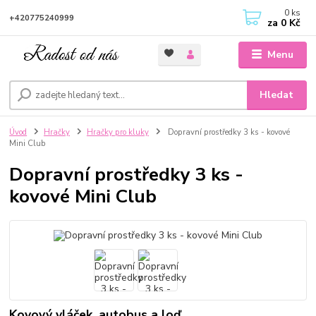
0
ks
+420775240999
za
0 Kč
Menu
Hledat
Úvod
Hračky
Hračky pro kluky
Dopravní prostředky 3 ks - kovové
Mini Club
Dopravní prostředky 3 ks -
kovové Mini Club
Kovový vláček, autobus a loď