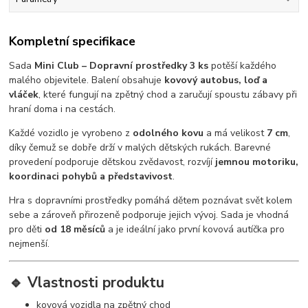
Kompletní specifikace
Sada
Mini Club – Dopravní prostředky 3 ks
potěší každého
malého objevitele. Balení obsahuje
kovový autobus, loď a
vláček
, které fungují na zpětný chod a zaručují spoustu zábavy při
hraní doma i na cestách.
Každé vozidlo je vyrobeno z
odolného kovu
a má velikost
7 cm
,
díky čemuž se dobře drží v malých dětských rukách. Barevné
provedení podporuje dětskou zvědavost, rozvíjí
jemnou motoriku,
koordinaci pohybů a představivost
.
Hra s dopravními prostředky pomáhá dětem poznávat svět kolem
sebe a zároveň přirozeně podporuje jejich vývoj. Sada je vhodná
pro děti
od 18 měsíců
a je ideální jako první kovová autíčka pro
nejmenší.
🔹 Vlastnosti produktu
kovová vozidla na zpětný chod