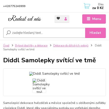
0
ks
+420775240999
za
0 Kč
Menu
Hledat
Úvod
Bytové doplňky a dekorace
Dekorace do dětských pokojů
Diddl
Samolepky svítící ve tmě
Diddl Samolepky svítící ve tmě
Samolepící dekorace hvězdiček a měsíce společně s oblíbenými zvířátky
z kolekce Diddl, které díky speciálnímu potisku po vstřebání denního