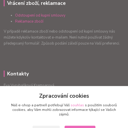
Vrácení zboží, reklamace
Odstoupení od kupní smlouvy
Reklamace zboží
V případě reklamace zboží nebo odstoupení od kupní smlouvy nás
můžete kdykoliv kontaktovat e-mailem. Není nutné používat žádný
předepsaný formulář. Způsob podání záleží pouze na Vaší preferenci.
Kontakty
Eva Vyrubalíková Kremserová
+420775240999
Zpracování cookies
info.radost@email.cz
Náš e-shop a partneři potřebují Váš
souhlas
s použitím souborů
cookies, aby Vám mohli zobrazovat informace týkající se Vašich
zájmů.