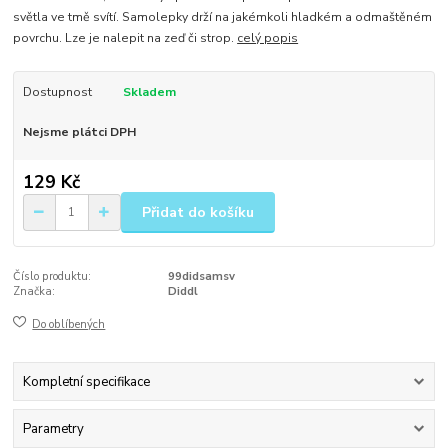
světla ve tmě svítí. Samolepky drží na jakémkoli hladkém a odmaštěném
povrchu. Lze je nalepit na zeď či strop.
celý popis
Dostupnost
Skladem
Nejsme plátci DPH
129 Kč
Přidat do košíku
Číslo produktu:
99didsamsv
Značka:
Diddl
Do oblíbených
Kompletní specifikace
Parametry