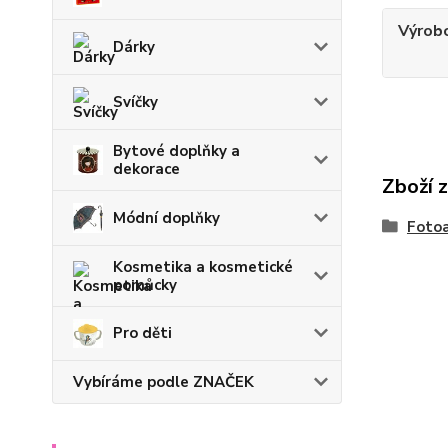
Výrob
Dárky
Svíčky
Bytové doplňky a
dekorace
Zboží 
Módní doplňky
Fotoa
Kosmetika a kosmetické
pomůcky
Pro děti
Vybíráme podle ZNAČEK