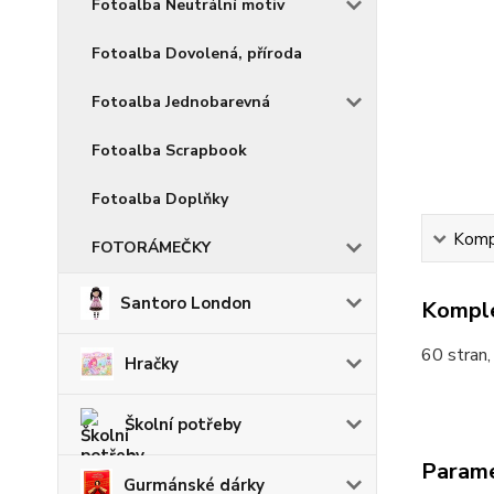
Fotoalba Neutrální motiv
Fotoalba Dovolená, příroda
Fotoalba Jednobarevná
Fotoalba Scrapbook
Fotoalba Doplňky
Kompl
FOTORÁMEČKY
Santoro London
Komple
60 stran,
Hračky
Školní potřeby
Param
Gurmánské dárky