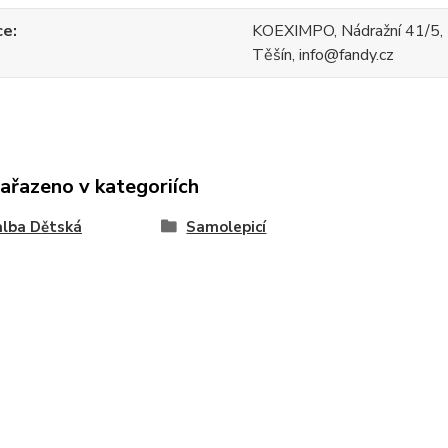
ce
KOEXIMPO, Nádražní 41/5,
Těšín, info@fandy.cz
zařazeno v kategoriích
lba Dětská
Samolepicí