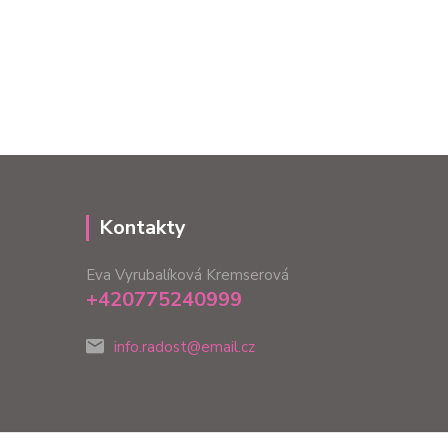
Kontakty
Eva Vyrubalíková Kremserová
+420775240999
info.radost@email.cz