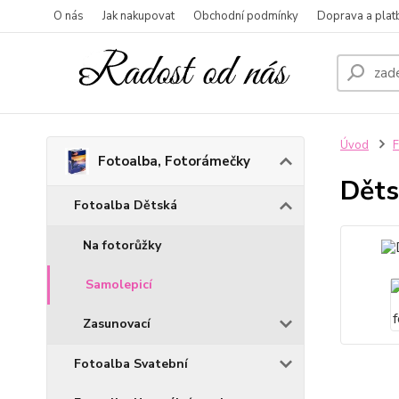
O nás
Jak nakupovat
Obchodní podmínky
Doprava a plat
Úvod
F
Fotoalba, Fotorámečky
Děts
Fotoalba Dětská
Na fotorůžky
Samolepicí
Zasunovací
Fotoalba Svatební