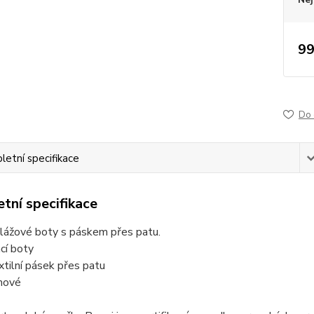
99
Do 
etní specifikace
tní specifikace
lážové boty s páskem přes patu.
cí boty
textilní pásek přes patu
mové