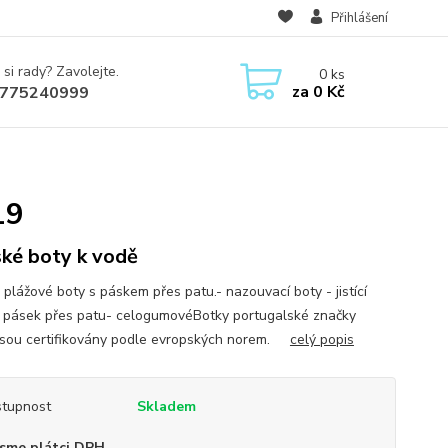
Přihlášení
 si rady? Zavolejte.
0
ks
za
0 Kč
775240999
19
ké boty k vodě
 plážové boty s páskem přes patu.- nazouvací boty - jistící
ní pásek přes patu- celogumovéBotky portugalské značky
jsou certifikovány podle evropských norem.
celý popis
tupnost
Skladem
sme plátci DPH