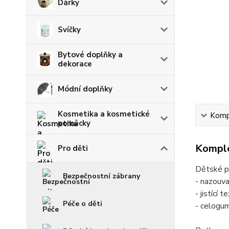
Dárky
Svíčky
Bytové doplňky a
dekorace
Módní doplňky
Kosmetika a kosmetické
Kompl
pomůcky
Komple
Pro děti
Dětské p
Bezpečnostní zábrany
- nazouva
- jistící 
Péče o děti
- celogu