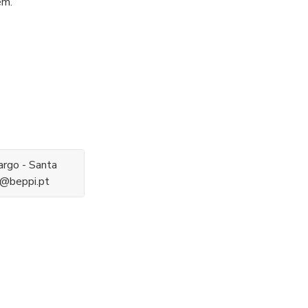
em.
argo - Santa
fo@beppi.pt