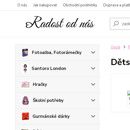
O nás
Jak nakupovat
Obchodní podmínky
Doprava a plat
Úvod
P
Fotoalba, Fotorámečky
Děts
Santoro London
Hračky
Školní potřeby
Gurmánské dárky