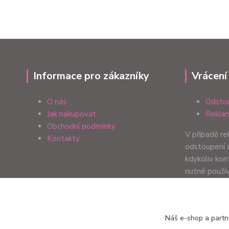
Informace pro zákazníky
Vrácení
O nás
Odstou
Jak nakupovat
Reklam
Obchodní podmínky
V případě r
Kontakty
odstoupení 
kdykoliv ko
nutné použí
formulář. Zp
Vaší preferen
Náš e-shop a partn