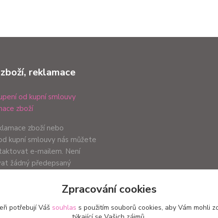
 zboží, reklamace
pení od kupní smlouvy
ace zboží
eklamace zboží nebo
od kupní smlouvy nás můžete
ntaktovat e-mailem. Není
vat žádný předepsaný
ůsob podání záleží pouze na
ci.
Zpracování cookies
eři potřebují Váš
souhlas
s použitím souborů cookies, aby Vám mohli z
týkající se Vašich zájmů.