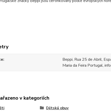
tugalské značky Beppi jsou certifikovány podle evropských nor
etry
ce
Beppi, Rua 25 de Abril, Esp
Maria da Feira Portugal, in
zařazeno v kategoriích
ěti
Dětská obuv