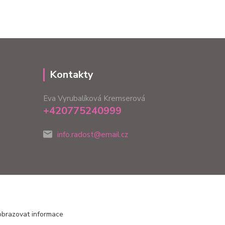
Kontakty
Eva Vyrubalíková Kremserová
+420775240999
info.radost@email.cz
obrazovat informace