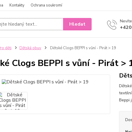
ba
Kontakty
Ochrana soukromí
Nevíte
Hledat
+420
ro děti
Dětská obuv
Dětské Clogs BEPPI s vůní - Pirát > 19
ké Clogs BEPPI s vůní - Pirát > 
Děts
Dětské
textil
Beppi 
Dos
Nej