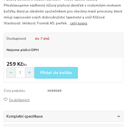
Představujeme nádherný růžový plyšový deníček s roztomilým motivem
kočičky, který je ideálním společníkem pro všechny malé princezny, které
milují zapisování svých dobrodružství, tajemství a snů! Klíčové
Vlastnosti: Velikost: Formát A5, perfek...
celý popis
Dostupnost
do 7 dnů
Nejsme plátci DPH
259 Kč
/
ks
Přidat do košíku
Číslo produktu:
M/69569
Do oblíbených
Kompletní specifikace