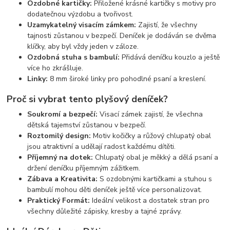
Ozdobné kartičky:
Přiložené krásné kartičky s motivy pro
dodatečnou výzdobu a tvořivost.
Uzamykatelný visacím zámkem:
Zajistí, že všechny
tajnosti zůstanou v bezpečí. Deníček je dodáván se dvěma
klíčky, aby byl vždy jeden v záloze.
Ozdobná stuha s bambulí:
Přidává deníčku kouzlo a ještě
více ho zkrášluje.
Linky:
8 mm široké linky pro pohodlné psaní a kreslení.
Proč si vybrat tento plyšový deníček?
Soukromí a bezpečí:
Visací zámek zajistí, že všechna
dětská tajemství zůstanou v bezpečí.
Roztomilý design:
Motiv kočičky a růžový chlupatý obal
jsou atraktivní a udělají radost každému dítěti.
Příjemný na dotek:
Chlupatý obal je měkký a dělá psaní a
držení deníčku příjemným zážitkem.
Zábava a Kreativita:
S ozdobnými kartičkami a stuhou s
bambulí mohou děti deníček ještě více personalizovat.
Praktický Formát:
Ideální velikost a dostatek stran pro
všechny důležité zápisky, kresby a tajné zprávy.