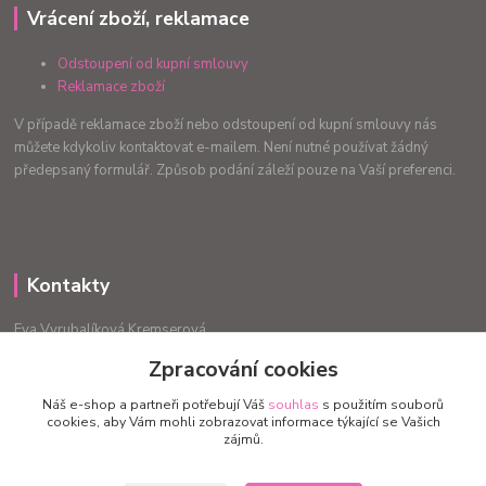
Vrácení zboží, reklamace
Odstoupení od kupní smlouvy
Reklamace zboží
V případě reklamace zboží nebo odstoupení od kupní smlouvy nás
můžete kdykoliv kontaktovat e-mailem. Není nutné používat žádný
předepsaný formulář. Způsob podání záleží pouze na Vaší preferenci.
Kontakty
Eva Vyrubalíková Kremserová
+420775240999
Zpracování cookies
info.radost@email.cz
Náš e-shop a partneři potřebují Váš
souhlas
s použitím souborů
cookies, aby Vám mohli zobrazovat informace týkající se Vašich
zájmů.