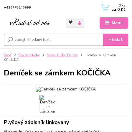
0
ks
+420775240999
za
0 Kč
Menu
Hledat
Úvod
Školní potřeby
Sešity, Bloky, Deníky
Deníček se zámkem
KOČIČKA
Deníček se zámkem KOČIČKA
Plyšový zápisník linkovaný
Plyšový deníček s visacím zámkem – motiv růžové kočičky