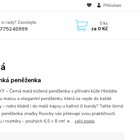
Přihlášení
 si rady? Zavolejte.
0
ks
za
0 Kč
775240999
ná
nká peněženka
Y – Černá malá kožená peněženka z přírodní kůže Hledáte
u malou a elegantní peněženku, která se vejde do každé
y – nebo klidně i do malé kapsy u kalhot či bundy? Tahle černá
 peněženka značky Rovicky vás překvapí svou praktičností,
u i rozměry – pouhých 6,5 × 8 cm! 🔹...
celý popis