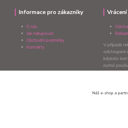
Informace pro zákazníky
Vrácení
O nás
Odstou
Jak nakupovat
Reklam
Obchodní podmínky
V případě r
Kontakty
odstoupení 
kdykoliv ko
nutné použí
formulář. Zp
Vaší preferen
Náš e-shop a partn