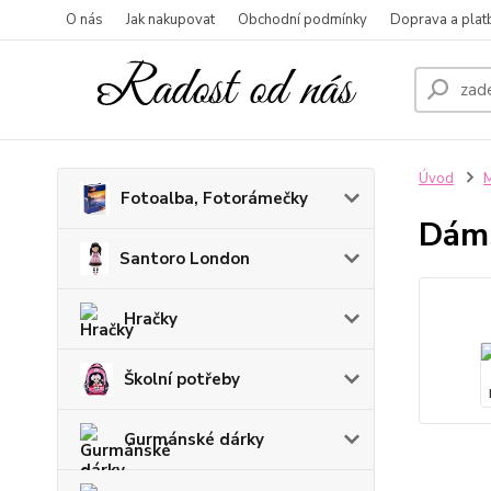
O nás
Jak nakupovat
Obchodní podmínky
Doprava a plat
Úvod
M
Fotoalba, Fotorámečky
Dáms
Santoro London
Hračky
Školní potřeby
Gurmánské dárky