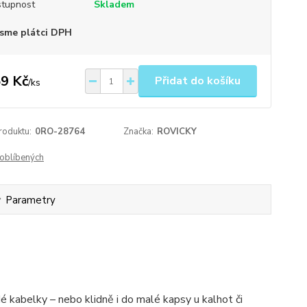
tupnost
Skladem
sme plátci DPH
9 Kč
Přidat do košíku
/
ks
roduktu:
0RO-28764
Značka:
ROVICKY
oblíbených
Parametry
dé kabelky – nebo klidně i do malé kapsy u kalhot či