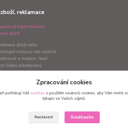
 zboží, reklamace
pení od kupní smlouvy
ace zboží
eklamace zboží nebo
od kupní smlouvy nás můžete
ntaktovat e-mailem. Není
vat žádný předepsaný
ůsob podání záleží pouze na
ci.
Zpracování cookies
eři potřebují Váš
souhlas
s použitím souborů cookies, aby Vám mohli z
týkající se Vašich zájmů.
Upravit sběr cookies.
Souhlasím
Nastavení