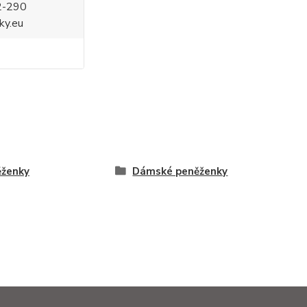
2-290
ky.eu
ěženky
Dámské peněženky