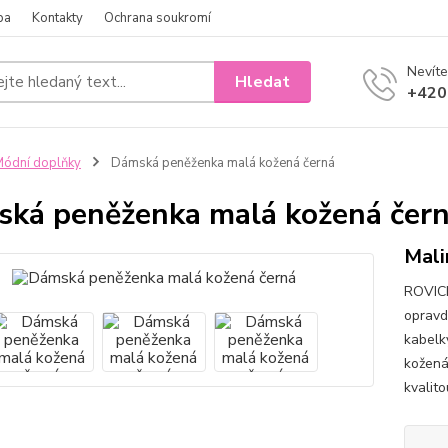
ba
Kontakty
Ochrana soukromí
Nevíte
Hledat
+420
ódní doplňky
Dámská peněženka malá kožená černá
ká peněženka malá kožená čer
Mali
ROVICK
opravd
kabelk
kožená
kvalito