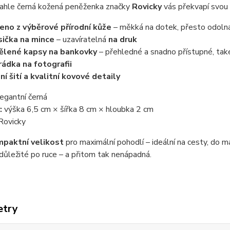
ahle černá kožená peněženka značky
Rovicky
vás překvapí svou p
eno z výběrové přírodní kůže
– měkká na dotek, přesto odoln
sička na mince
– uzavíratelná
na druk
ělené kapsy na bankovky
– přehledné a snadno přístupné, také
rádka na fotografii
ní šití a kvalitní kovové detaily
egantní černá
:
výška 6,5 cm × šířka 8 cm × hloubka 2 cm
Rovicky
mpaktní velikost
pro maximální pohodlí – ideální na cesty, do 
ůležité po ruce – a přitom tak nenápadná.
etry