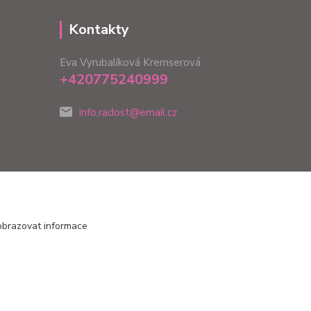
Kontakty
Eva Vyrubalíková Kremserová
+420775240999
info.radost@email.cz
obrazovat informace