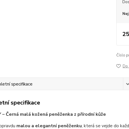
Dos
Nej
25
Číslo p
Do 
etní specifikace
tní specifikace
– Černá malá kožená peněženka z přírodní kůže
opravdu
malou a elegantní peněženku
, která se vejde do kaž