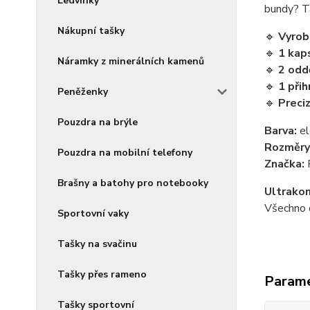
Ledvinky
bundy? T
Nákupní tašky
🔹
Vyrob
🔹
1 kap
Náramky z minerálních kamenů
🔹
2 odd
🔹
1 přih
Peněženky
🔹
Preciz
Pouzdra na brýle
Barva:
el
Rozměry
Pouzdra na mobilní telefony
Značka:
Brašny a batohy pro notebooky
Ultrako
Všechno d
Sportovní vaky
Tašky na svačinu
Tašky přes rameno
Param
Tašky sportovní