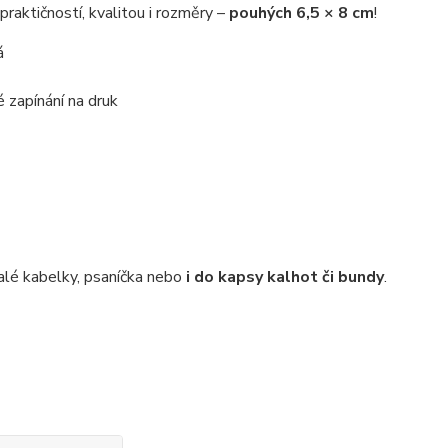
raktičností, kvalitou i rozměry –
pouhých 6,5 × 8 cm
!
á
 zapínání na druk
malé kabelky, psaníčka nebo
i do kapsy kalhot či bundy
.