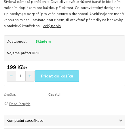
Stylová dámská peněženka Cavaldi ve světle růžové barvě je ideálním
módním doplňkem pro každou příležitost. Celouzavíratelný design na
zip poskytuje bezpečí pro vaše peníze a drobnosti. Uvnitř najdete menší
kapsu na mince uzavíratelnou zipem, tři otevřené přihrádky na bankovky
a praktický kroužek na...
celý popis
Dostupnost
Skladem
Nejsme plátci DPH
199 Kč
/
ks
Přidat do košíku
Značka:
Cavaldi
Do oblíbených
Kompletní specifikace