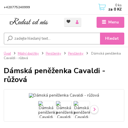
0
ks
+420775240999
za
0 Kč
Menu
Hledat
Úvod
Módní doplňky
Peněženky
Peněženky
Dámská peněženka
Cavaldi - růžová
Dámská peněženka Cavaldi -
růžová