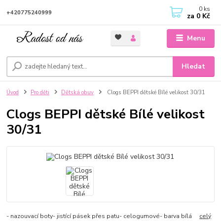
0
ks
+420775240999
za
0 Kč
Menu
Hledat
Úvod
Pro děti
Dětská obuv
Clogs BEPPI dětské Bílé velikost 30/31
Clogs BEPPI dětské Bílé velikost
30/31
- nazouvací boty- jistící pásek přes patu- celogumové- barva bílá
celý