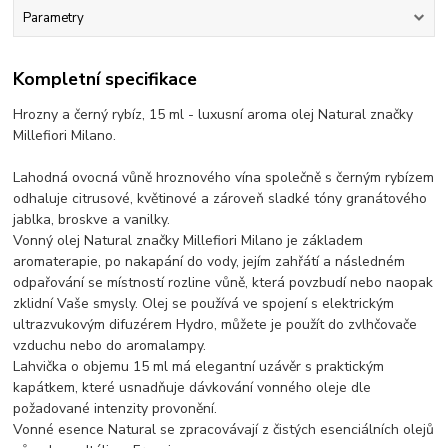
Parametry
Kompletní specifikace
Hrozny a černý rybíz, 15 ml - luxusní aroma olej Natural značky
Millefiori Milano.
Lahodná ovocná vůně hroznového vína společně s černým rybízem
odhaluje citrusové, květinové a zároveň sladké tóny granátového
jablka, broskve a vanilky.
Vonný olej Natural značky Millefiori Milano je základem
aromaterapie, po nakapání do vody, jejím zahřátí a následném
odpařování se místností rozline vůně, která povzbudí nebo naopak
zklidní Vaše smysly. Olej se používá ve spojení s elektrickým
ultrazvukovým difuzérem Hydro, můžete je použít do zvlhčovače
vzduchu nebo do aromalampy.
Lahvička o objemu 15 ml má elegantní uzávěr s praktickým
kapátkem, které usnadňuje dávkování vonného oleje dle
požadované intenzity provonění.
Vonné esence Natural se zpracovávají z čistých esenciálních olejů