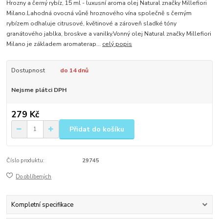
Hrozny a černý rybíz, 15 ml - luxusní aroma olej Natural značky Millefiori
Milano.Lahodná ovocná vůně hroznového vína společně s černým
rybízem odhaluje citrusové, květinové a zároveň sladké tóny
granátového jablka, broskve a vanilky.Vonný olej Natural značky Millefiori
Milano je základem aromaterap...
celý popis
Dostupnost
do 14 dnů
Nejsme plátci DPH
279 Kč
Přidat do košíku
Číslo produktu:
29745
Do oblíbených
Kompletní specifikace