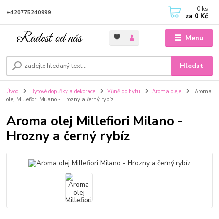
0
ks
+420775240999
za
0 Kč
Menu
Hledat
Úvod
Bytové doplňky a dekorace
Vůně do bytu
Aroma oleje
Aroma
olej Millefiori Milano - Hrozny a černý rybíz
Aroma olej Millefiori Milano -
Hrozny a černý rybíz