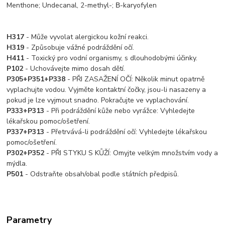
Menthone; Undecanal, 2-methyl-; Β-karyofylen
H317
- Může vyvolat alergickou kožní reakci.
H319
- Způsobuje vážné podráždění očí.
H411
- Toxický pro vodní organismy, s dlouhodobými účinky.
P102
- Uchovávejte mimo dosah dětí.
P305+P351+P338
- PŘI ZASAŽENÍ OČÍ: Několik minut opatrně
vyplachujte vodou. Vyjměte kontaktní čočky, jsou-li nasazeny a
pokud je lze vyjmout snadno. Pokračujte ve vyplachování.
P333+P313
- Při podráždění kůže nebo vyrážce: Vyhledejte
lékařskou pomoc/ošetření.
P337+P313
- Přetrvává-li podráždění očí: Vyhledejte lékařskou
pomoc/ošetření.
P302+P352
- PŘI STYKU S KŮŽÍ: Omyjte velkým množstvím vody a
mýdla.
P501
- Odstraňte obsah/obal podle státních předpisů.
Parametry