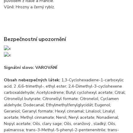
původem z Itálie a Francie.
Vůně: Hrozny a černý rybíz.
Bezpečnostní upozornění
Signální slovo: VAROVÁNÍ
Obsah nebezpečných látek:
1,3-Cyclohexadiene-1-carboxylic
acid, 2 ,6,6-trimethyl-, ethyl ester; 2,4-Dimethyl-3-cyclohexene
carboxaldehyde; Acetylcedrene; Butyl cyclohexyl acetate; Citral;
Citronellyl butyrate; Citronellyl formate; Citronelol; Cyclamen
aldehyde; Dodecanal; Ethylmethylfenylglycidát; Eugenol;
Geraniol; Geranyl formate; Hexyl cinnamal; Linalool; Linalyl
acetate; Methyl cinnamate; Nerol; Neryl acetate; Nonadienal;
Nopyl acetate; Oils, clary sage; Oils, oranžový , sladký; Oils,
palmarosa; trans-3-Methyl-5-phenyl-2-pentenenitrile; trans-