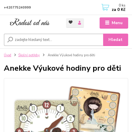
0
ks
+420775240999
za
0 Kč
Menu
Hledat
Úvod
Školní potřeby
Anekke Výukové hodiny pro děti
Anekke Výukové hodiny pro děti