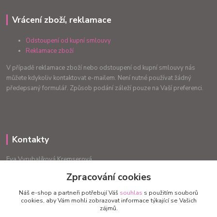
Vrácení zboží, reklamace
Odstoupení od kupní smlouvy
Reklamace zboží
V případě reklamace zboží nebo odstoupení od kupní smlouvy nás
můžete kdykoliv kontaktovat e-mailem. Není nutné používat žádný
předepsaný formulář. Způsob podání záleží pouze na Vaší preferenci.
Kontakty
Eva Vyrubalíková Kremserová
+420775240999
Zpracování cookies
info.radost@email.cz
Náš e-shop a partneři potřebují Váš
souhlas
s použitím souborů
cookies, aby Vám mohli zobrazovat informace týkající se Vašich
zájmů.