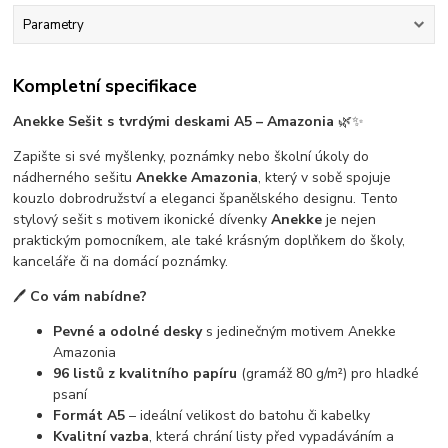
Parametry
Kompletní specifikace
Anekke Sešit s tvrdými deskami A5 – Amazonia
🌿✨
Zapište si své myšlenky, poznámky nebo školní úkoly do
nádherného sešitu
Anekke Amazonia
, který v sobě spojuje
kouzlo dobrodružství a eleganci španělského designu. Tento
stylový sešit s motivem ikonické dívenky
Anekke
je nejen
praktickým pomocníkem, ale také krásným doplňkem do školy,
kanceláře či na domácí poznámky.
🖊️
Co vám nabídne?
Pevné a odolné desky
s jedinečným motivem Anekke
Amazonia
96 listů z kvalitního papíru
(gramáž 80 g/m²) pro hladké
psaní
Formát A5
– ideální velikost do batohu či kabelky
Kvalitní vazba
, která chrání listy před vypadáváním a