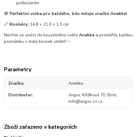
poškozením
🎁
Perfektní volba pro každého, kdo miluje značku Anekke!
📏
Rozměry:
14,8 × 21,0 × 1,5 cm
Nechte se unést do kouzelného světa
Anekke
a proměňte každou
poznámku v malý kousek umění! ✨
Parametry
Značka
Anekke
Distributor
Argus, Křižíková 70, Brno,
info@argus-cz.cz
Zboží zařazeno v kategoriích