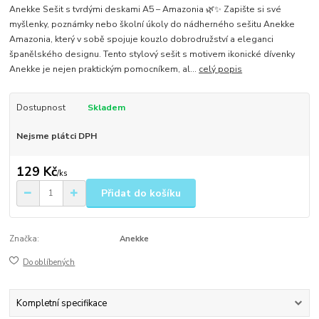
Anekke Sešit s tvrdými deskami A5 – Amazonia 🌿✨ Zapište si své
myšlenky, poznámky nebo školní úkoly do nádherného sešitu Anekke
Amazonia, který v sobě spojuje kouzlo dobrodružství a eleganci
španělského designu. Tento stylový sešit s motivem ikonické dívenky
Anekke je nejen praktickým pomocníkem, al...
celý popis
Dostupnost
Skladem
Nejsme plátci DPH
129 Kč
/
ks
Přidat do košíku
Značka:
Anekke
Do oblíbených
Kompletní specifikace