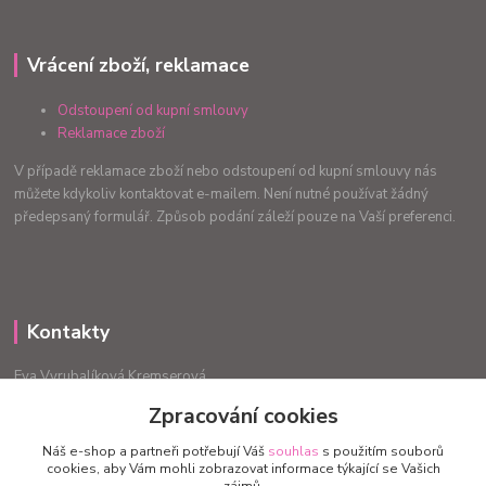
Vrácení zboží, reklamace
Odstoupení od kupní smlouvy
Reklamace zboží
V případě reklamace zboží nebo odstoupení od kupní smlouvy nás
můžete kdykoliv kontaktovat e-mailem. Není nutné používat žádný
předepsaný formulář. Způsob podání záleží pouze na Vaší preferenci.
Kontakty
Eva Vyrubalíková Kremserová
+420775240999
Zpracování cookies
info.radost@email.cz
Náš e-shop a partneři potřebují Váš
souhlas
s použitím souborů
cookies, aby Vám mohli zobrazovat informace týkající se Vašich