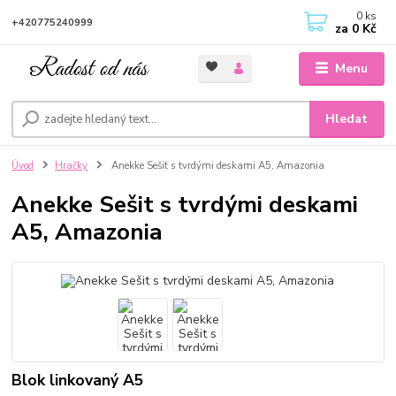
0
ks
+420775240999
za
0 Kč
Menu
Hledat
Úvod
Hračky
Anekke Sešit s tvrdými deskami A5, Amazonia
Anekke Sešit s tvrdými deskami
A5, Amazonia
Blok linkovaný A5