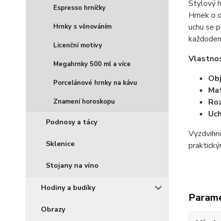
Stylový 
Espresso hrníčky
Hrnek o 
uchu se p
Hrnky s věnováním
každodenní
Licenční motivy
Vlastno
Megahrnky 500 ml a více
Ob
Porcelánové hrnky na kávu
Mat
Ro
Znamení horoskopu
Uc
Podnosy a tácy
Vyzdvihn
Sklenice
praktick
Stojany na víno
Hodiny a budíky
Param
Obrazy