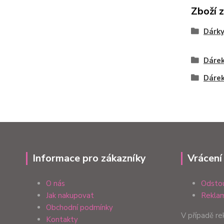
Zboží 
Dárk
Dárek 
Dárek
Informace pro zákazníky
Vrácení
O nás
Odstou
Jak nakupovat
Reklam
Obchodní podmínky
V případě r
Kontakty