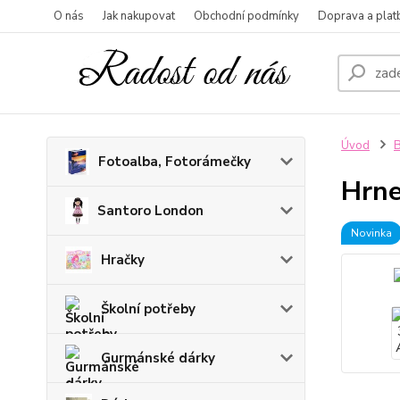
O nás
Jak nakupovat
Obchodní podmínky
Doprava a plat
Úvod
B
Fotoalba, Fotorámečky
Hrn
Santoro London
Novinka
Hračky
Školní potřeby
Gurmánské dárky