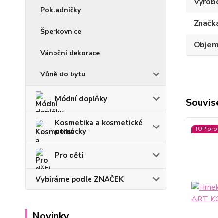
Výrob
Pokladničky
Značk
Šperkovnice
Obje
Vánoční dekorace
Vůně do bytu
Módní doplňky
Souvise
Kosmetika a kosmetické
TOP pro
pomůcky
Pro děti
Vybíráme podle ZNAČEK
Novinky