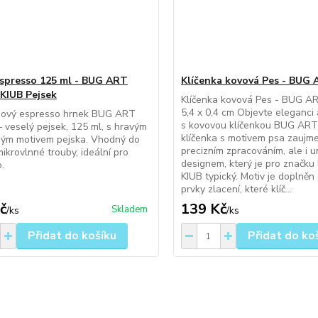
spresso 125 ml - BUG ART
Klíčenka kovová Pes - BUG
KIUB Pejsek
Klíčenka kovová Pes - BUG AR
5,4 x 0,4 cm Objevte eleganci a
nový espresso hrnek BUG ART
s kovovou klíčenkou BUG ART
veselý pejsek, 125 ml, s hravým
klíčenka s motivem psa zaujm
ným motivem pejska. Vhodný do
precizním zpracováním, ale i u
mikrovlnné trouby, ideální pro
designem, který je pro značk
.
KIUB typický. Motiv je doplněn
prvky zlacení, které klíč...
č
139 Kč
Skladem
/
ks
/
ks
Přidat do košíku
Přidat do ko