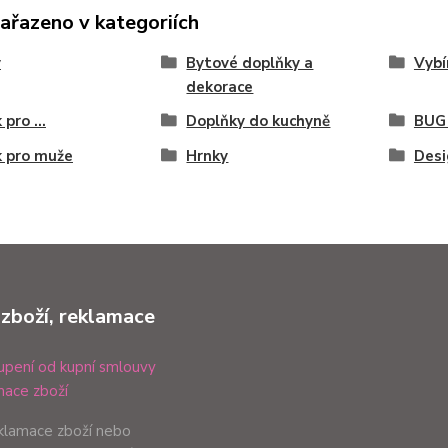
zařazeno v kategoriích
y
Bytové doplňky a
Vyb
dekorace
pro ...
Doplňky do kuchyně
BUG
 pro muže
Hrnky
Desi
 zboží, reklamace
pení od kupní smlouvy
ace zboží
eklamace zboží nebo