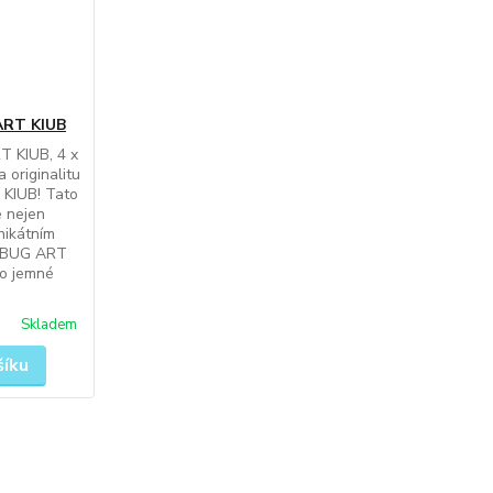
 ART KIUB
T KIUB, 4 x
 originalitu
 KIUB! Tato
e nejen
nikátním
u BUG ART
 o jemné
Skladem
šíku