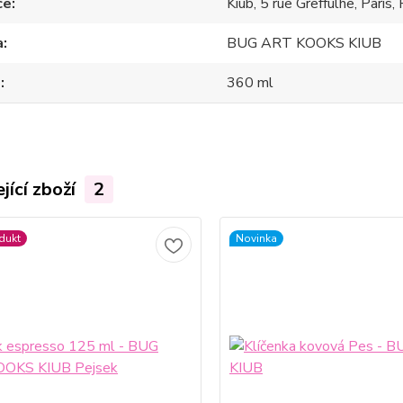
ce
Kiub, 5 rue Greffulhe, Paris, 
a
BUG ART KOOKS KIUB
m
360 ml
jící zboží
2
dukt
Novinka