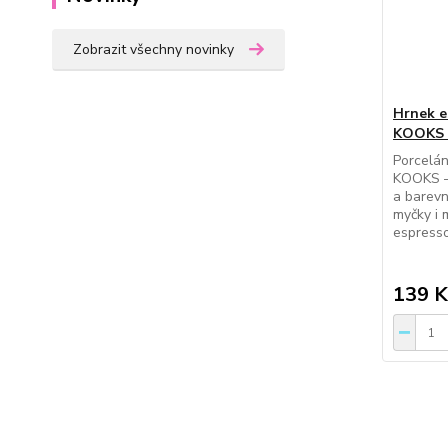
Zobrazit všechny novinky
Hrnek e
KOOKS 
Porcelá
KOOKS – 
a barev
myčky i 
espresso
139 K