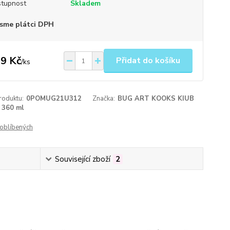
tupnost
Skladem
sme plátci DPH
9 Kč
Přidat do košíku
/
ks
roduktu:
0POMUG21U312
Značka:
BUG ART KOOKS KIUB
360 ml
oblíbených
Související zboží
2