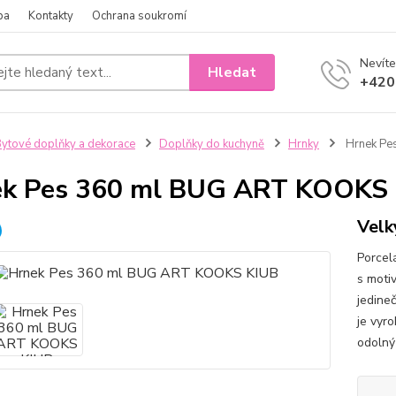
ba
Kontakty
Ochrana soukromí
Nevíte
Hledat
+420
ytové doplňky a dekorace
Doplňky do kuchyně
Hrnky
Hrnek Pe
ek Pes 360 ml BUG ART KOOKS
Velk
Porcel
s moti
jedine
je vyro
odolný