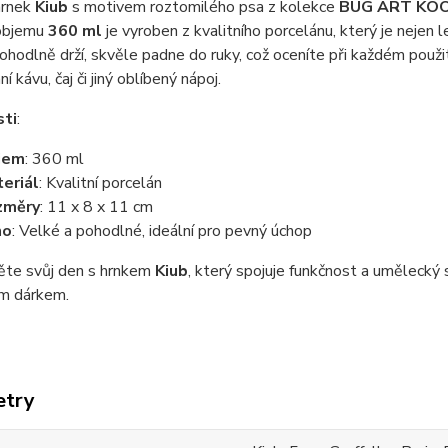
hrnek
Kiub
s motivem roztomilého psa z kolekce
BUG ART KO
objemu
360 ml
je vyroben z kvalitního porcelánu, který je nejen 
ohodlně drží, skvěle padne do ruky, což oceníte při každém použit
 kávu, čaj či jiný oblíbený nápoj.
sti
:
jem
: 360 ml
eriál
: Kvalitní porcelán
změry
: 11 x 8 x 11 cm
ho
: Velké a pohodlné, ideální pro pevný úchop
ěte svůj den s hrnkem
Kiub
, který spojuje funkčnost a umělecký
ým dárkem.
etry