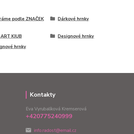
íráme podle ZNAČEK
Dárkové hrnky
 ART KIUB
Designové hrnky
gnové hrnky
Kontakty
Eva Vyrubalíková Kremserová
+420775240999
info.radost@email.cz