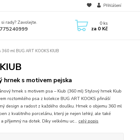
Přihlášení
 si rady? Zavolejte.
0
ks
za
0 Kč
775240999
s 360 ml BUG ART KOOKS KIUB
 KIUB
ý hrnek s motivem pejska
ánový hrnek s motivem psa – Kiub (360 ml) Stylový hrnek Kiub
vem roztomilého psa z kolekce BUG ART KOOKS přináší
čný design a radost z každého doušku. Hrnek o objemu 360 ml
ben z kvalitního porcelánu, který je nejen lehký, ale také
 a příjemný na dotek. Díky velkému uc...
celý popis