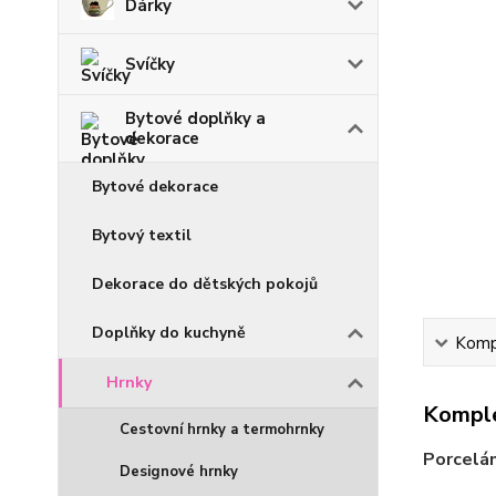
Dárky
Svíčky
Bytové doplňky a
dekorace
Bytové dekorace
Bytový textil
Dekorace do dětských pokojů
Doplňky do kuchyně
Kompl
Hrnky
Komple
Cestovní hrnky a termohrnky
Porcelán
Designové hrnky