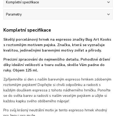
Kompletní specifikace
Parametry
Kompletní specifikace
Skvělý porcelánový hrnek na espresso značky Bug Art Kooks
s roztomilým motivem pejska. Značka, která se vyznačuje
kvalitou, jedinečnými barevnými motivy zvířat a přírody.
Precizní zpracování do nejmenšího detailu. Pohodlné držení
díky ideální velikosti a tvaru ouška, skvěle Vám padne do
ruky. Objem 125 ml.
Zpříjemněte si den s naším barevným espresso hrnkem zdobeným
roztomilým pejskem! Dopřejte si chvíli odpočinku a radosti s
každým douškem espressa z tohoto nádherného hrníčku. Ponořte
se do světa barev a radosti s naším veselým pejskem a užijte si
každou kapku svého oblíbeného nápoje!
Pro svůj krásný neutrální motiv je tento espresso hrnek vhodný
pro ženy i pro muže.