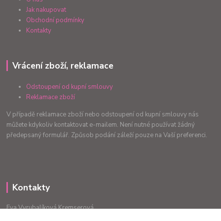
Jak nakupovat
Obchodní podmínky
Kontakty
Vrácení zboží, reklamace
Odstoupení od kupní smlouvy
Reklamace zboží
V případě reklamace zboží nebo odstoupení od kupní smlouvy nás
můžete kdykoliv kontaktovat e-mailem. Není nutné používat žádný
předepsaný formulář. Způsob podání záleží pouze na Vaší preferenci.
Kontakty
Eva Vyrubalíková Kremserová
+420775240999