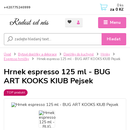
0
ks
+420775240999
za
0 Kč
Menu
Hledat
Úvod
Bytové doplňky a dekorace
Doplňky do kuchyně
Hrnky
Espresso hrníčky
Hrnek espresso 125 ml - BUG ART KOOKS KIUB Pejsek
Hrnek espresso 125 ml - BUG
ART KOOKS KIUB Pejsek
TOP produkt