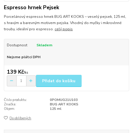
Espresso hrnek Pejsek
Porcelánový espresso hrnek BUG ART KOOKS – veselý pejsek, 125 ml,
s hravým a barevným motivem pejska. Vhodný do myčky i mikrovlnné
trouby, ideální pro espresso.
celý popis
Dostupnost
Skladem
Nejsme plátci DPH
139 Kč
/
ks
Přidat do košíku
Číslo produktu:
0POMUG21U103
Značka:
BUG ART KOOKS
Objem:
125 ml
Do oblíbených