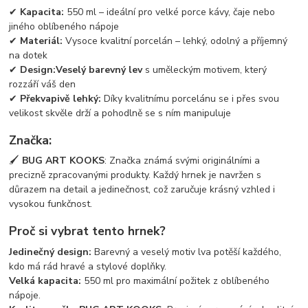
✔
Kapacita:
550 ml – ideální pro velké porce kávy, čaje nebo
jiného oblíbeného nápoje
✔
Materiál:
Vysoce kvalitní porcelán – lehký, odolný a příjemný
na dotek
✔
Design:
Veselý barevný lev
s uměleckým motivem, který
rozzáří váš den
✔
Překvapivě lehký:
Díky kvalitnímu porcelánu se i přes svou
velikost skvěle drží a pohodlně se s ním manipuluje
Značka:
🖌
BUG ART KOOKS
: Značka známá svými originálními a
precizně zpracovanými produkty. Každý hrnek je navržen s
důrazem na detail a jedinečnost, což zaručuje krásný vzhled i
vysokou funkčnost.
Proč si vybrat tento hrnek?
Jedinečný design:
Barevný a veselý motiv lva potěší každého,
kdo má rád hravé a stylové doplňky.
Velká kapacita:
550 ml pro maximální požitek z oblíbeného
nápoje.