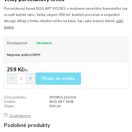
Porcelánový hrnek BUG ART KOOKS s motivem veselého barevného lva
rozzáří každé ráno. Velký objem 550 ml, kvalitní porcelán a originální
design dělají z hrnku ideální volbu na kávu, čaj i jako krásný dárek.
celý
popis
Dostupnost
Skladem
Nejsme plátci DPH
259 Kč
/
ks
Přidat do košíku
Číslo produktu:
0POBOL21U216
Značka:
BUG ART KIUB
Objem:
550 ml
Do oblíbených
Podobné produkty