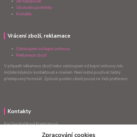
Jak nakupovat
Obchodní podmínky
Kontakty
Vrácení zboží, reklamace
Odstoupení od kupní smlouvy
Reklamace zboží
V případě reklamace zboží nebo odstoupení od kupní smlouvy nás
můžete kdykoliv kontaktovat e-mailem. Není nutné používat žádný
předepsaný formulář. Způsob podání záleží pouze na Vaší preferenci.
Kontakty
Eva Vyrubalíková Kremserová
+420775240999
Zpracování cookies