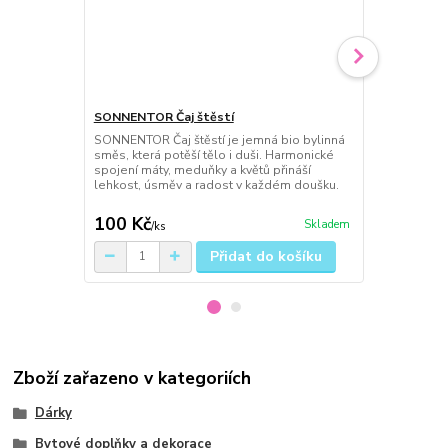
SONNENTOR Čaj štěstí
Šťavnatý Peč
SONNENTOR Čaj štěstí je jemná bio bylinná
Šťavnatý čaj
směs, která potěší tělo i duši. Harmonické
koncentrát s
spojení máty, meduňky a květů přináší
jemně kořen
lehkost, úsměv a radost v každém doušku.
stévií, výbor
dezertům ne
100 Kč
49 Kč
Skladem
/
ks
/
ks
Přidat do košíku
Zboží zařazeno v kategoriích
Dárky
Bytové doplňky a dekorace