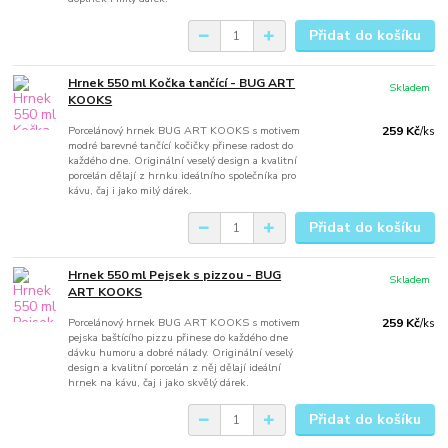
Přidat do košíku
Hrnek 550 ml Kočka tančící - BUG ART
Skladem
KOOKS
Porcelánový hrnek BUG ART KOOKS s motivem
259 Kč
/
ks
modré barevné tančící kočičky přinese radost do
každého dne. Originální veselý design a kvalitní
porcelán dělají z hrnku ideálního společníka pro
kávu, čaj i jako milý dárek.
Přidat do košíku
Hrnek 550 ml Pejsek s pizzou - BUG
Skladem
ART KOOKS
Porcelánový hrnek BUG ART KOOKS s motivem
259 Kč
/
ks
pejska baštícího pizzu přinese do každého dne
dávku humoru a dobré nálady. Originální veselý
design a kvalitní porcelán z něj dělají ideální
hrnek na kávu, čaj i jako skvělý dárek.
Přidat do košíku