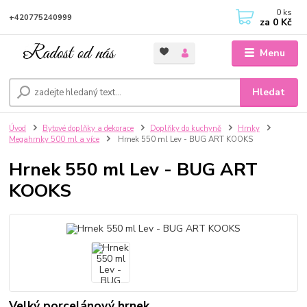
0
ks
+420775240999
za
0 Kč
Menu
Hledat
Úvod
Bytové doplňky a dekorace
Doplňky do kuchyně
Hrnky
Megahrnky 500 ml a více
Hrnek 550 ml Lev - BUG ART KOOKS
Hrnek 550 ml Lev - BUG ART
KOOKS
Velký porcelánový hrnek