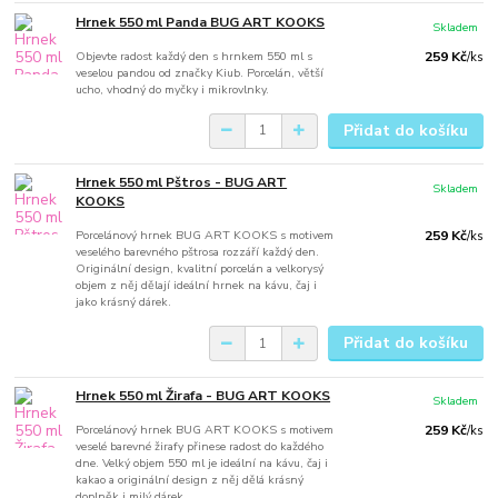
Hrnek 550 ml Panda BUG ART KOOKS
Skladem
Objevte radost každý den s hrnkem 550 ml s
259 Kč
/
ks
veselou pandou od značky Kiub. Porcelán, větší
ucho, vhodný do myčky i mikrovlnky.
Přidat do košíku
Hrnek 550 ml Pštros - BUG ART
Skladem
KOOKS
Porcelánový hrnek BUG ART KOOKS s motivem
259 Kč
/
ks
veselého barevného pštrosa rozzáří každý den.
Originální design, kvalitní porcelán a velkorysý
objem z něj dělají ideální hrnek na kávu, čaj i
jako krásný dárek.
Přidat do košíku
Hrnek 550 ml Žirafa - BUG ART KOOKS
Skladem
Porcelánový hrnek BUG ART KOOKS s motivem
259 Kč
/
ks
veselé barevné žirafy přinese radost do každého
dne. Velký objem 550 ml je ideální na kávu, čaj i
kakao a originální design z něj dělá krásný
doplněk i milý dárek.