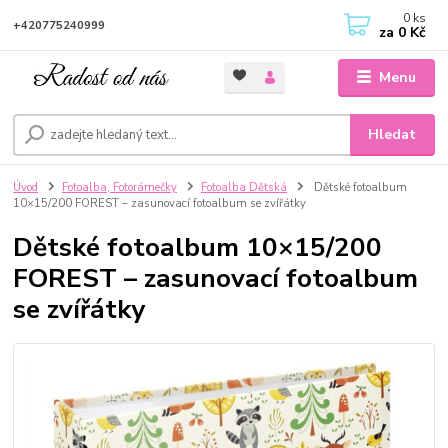
0
ks
+420775240999
za
0 Kč
Menu
Hledat
Úvod
Fotoalba, Fotorámečky
Fotoalba Dětská
Dětské fotoalbum
10×15/200 FOREST – zasunovací fotoalbum se zvířátky
Dětské fotoalbum 10×15/200
FOREST – zasunovací fotoalbum
se zvířátky