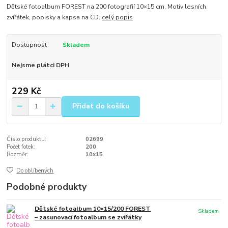
Dětské fotoalbum FOREST na 200 fotografií 10×15 cm. Motiv lesních
zvířátek, popisky a kapsa na CD.
celý popis
Dostupnost
Skladem
Nejsme plátci DPH
229 Kč
Přidat do košíku
Číslo produktu:
02699
Počet fotek:
200
Rozměr:
10x15
Do oblíbených
Podobné produkty
Dětské fotoalbum 10×15/200 FOREST
Skladem
– zasunovací fotoalbum se zvířátky