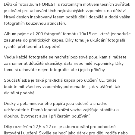
Dětské fotoalbum
FOREST
s roztomilým motivem lesních zvířátek
je ideální pro uchování těch nejkrásnějších vzpomínek na dětství.
Hravý design inspirovaný lesem potěší děti i dospělé a dodá vašim
fotografiím kouzelnou atmosféru.
Album pojme až 200 fotografií formátu 10×15 cm, které jednoduše
zasunete do praktických kapes. Díky tomu je ukládání fotografií
rychlé, přehledné a bezpečné.
Vedle každé fotografie se nachází popisové pole, kam si můžete
zaznamenat důležité okamžiky, data nebo milé vzpomínky. Díky
tomu si uchováte nejen fotografie, ale i jejich příběhy.
Součástí alba je také praktická kapsa pro uložení CD, takže
budete mít všechny vzpomínky pohromadě – jak v tištěné, tak
digitální podobě.
Desky z polaminovaného papíru jsou odolné a snadno
udržovatelné. Pevná lepená knižní vazba zajišťuje stabilitu a
dlouhou životnost alba i při častém používání.
Díky rozměrům 22,5 × 22 cm je album ideální pro pohodlné
listování i uložení. Skvěle se hodí jako dárek pro děti, rodiče nebo