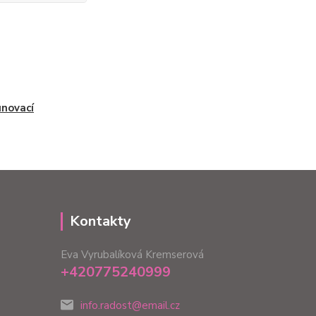
novací
Kontakty
Eva Vyrubalíková Kremserová
+420775240999
info.radost@email.cz