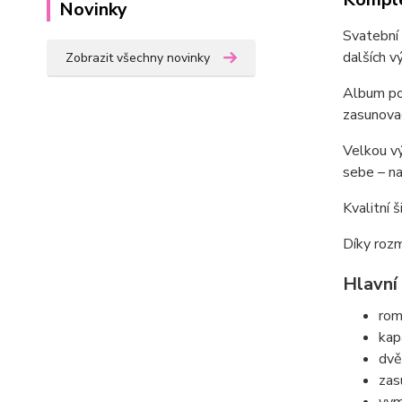
Novinky
Svatební
dalších v
Zobrazit všechny novinky
Album poj
zasunovac
Velkou v
sebe – na
Kvalitní 
Díky roz
Hlavní 
rom
kap
dvě
zas