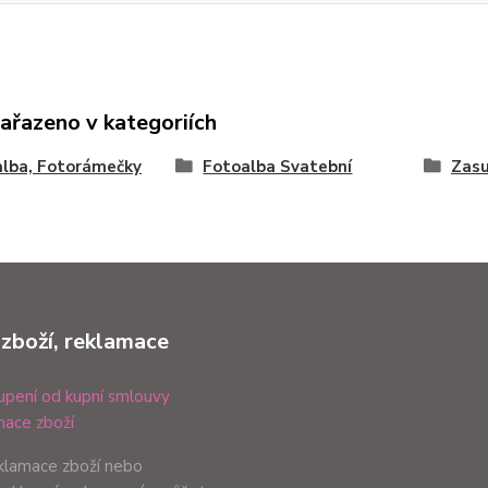
zařazeno v kategoriích
lba, Fotorámečky
Fotoalba Svatební
Zasu
 zboží, reklamace
pení od kupní smlouvy
ace zboží
eklamace zboží nebo