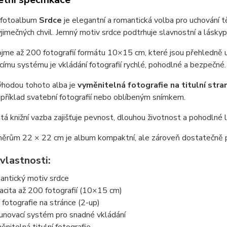
 fotoalbum
Srdce
je elegantní a romantická volba pro uchování t
ýjimečných chvil. Jemný motiv srdce podtrhuje slavnostní a lásky
me až 200 fotografií formátu 10×15 cm, které jsou přehledně us
ímu systému je vkládání fotografií rychlé, pohodlné a bezpečné.
ýhodou tohoto alba je
vyměnitelná fotografie na titulní stra
příklad svatební fotografií nebo oblíbeným snímkem.
šitá knižní vazba zajišťuje pevnost, dlouhou životnost a pohodlné 
měrům 22 × 22 cm je album kompaktní, ale zároveň dostatečně p
vlastnosti:
antický motiv srdce
acita až 200 fotografií (10×15 cm)
 fotografie na stránce (2-up)
unovací systém pro snadné vkládání