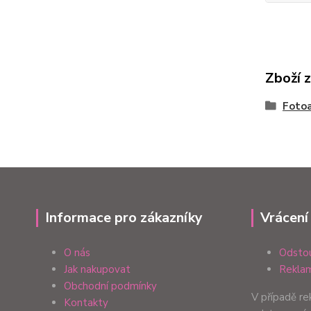
Zboží 
Fotoa
Informace pro zákazníky
Vrácení
O nás
Odstou
Jak nakupovat
Reklam
Obchodní podmínky
V případě r
Kontakty