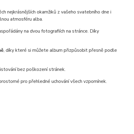
ěch nejkrásnějších okamžiků z vašeho svatebního dne i
plnou atmosféru alba.
pořádány na dvou fotografiích na stránce. Díky
ně
, díky které si můžete album přizpůsobit přesně podle
listování bez poškození stránek.
rostorné pro přehledné uchování všech vzpomínek.