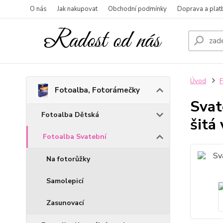
O nás
Jak nakupovat
Obchodní podmínky
Doprava a plat
Úvod
F
Fotoalba, Fotorámečky
Svat
Fotoalba Dětská
šitá
Fotoalba Svatební
Na fotorůžky
Samolepicí
Zasunovací