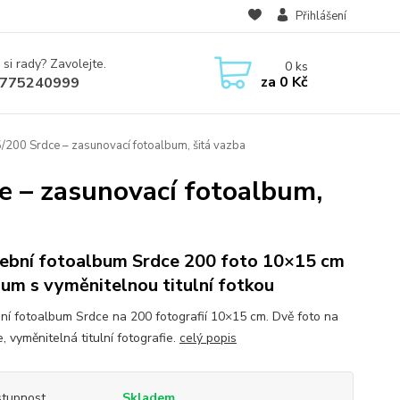
Přihlášení
 si rady? Zavolejte.
0
ks
za
0 Kč
775240999
200 Srdce – zasunovací fotoalbum, šitá vazba
 – zasunovací fotoalbum,
ební fotoalbum Srdce 200 foto 10×15 cm
bum s vyměnitelnou titulní fotkou
ní fotoalbum Srdce na 200 fotografií 10×15 cm. Dvě foto na
, vyměnitelná titulní fotografie.
celý popis
tupnost
Skladem