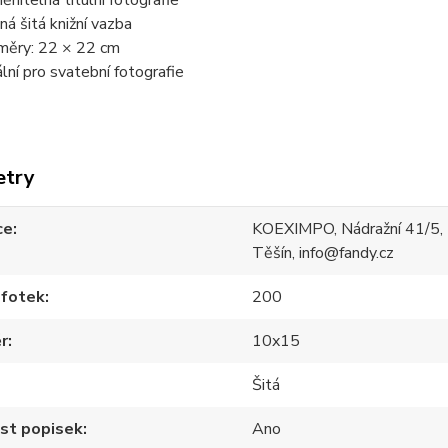
ěnitelná titulní fotografie
ná šitá knižní vazba
měry: 22 × 22 cm
ální pro svatební fotografie
etry
ce
KOEXIMPO, Nádražní 41/5,
Těšín, info@fandy.cz
 fotek
200
r
10x15
Šitá
st popisek
Ano