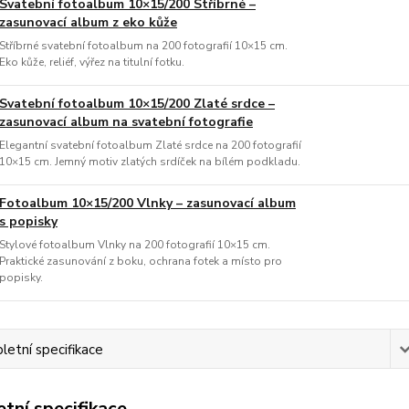
Svatební fotoalbum 10×15/200 Stříbrné –
zasunovací album z eko kůže
Stříbrné svatební fotoalbum na 200 fotografií 10×15 cm.
Eko kůže, reliéf, výřez na titulní fotku.
Svatební fotoalbum 10×15/200 Zlaté srdce –
zasunovací album na svatební fotografie
Elegantní svatební fotoalbum Zlaté srdce na 200 fotografií
10×15 cm. Jemný motiv zlatých srdíček na bílém podkladu.
Fotoalbum 10×15/200 Vlnky – zasunovací album
s popisky
Stylové fotoalbum Vlnky na 200 fotografií 10×15 cm.
Praktické zasunování z boku, ochrana fotek a místo pro
popisky.
etní specifikace
tní specifikace