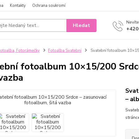
ba
Kontakty
Ochrana soukromí
Nevíte
Hledat
+420
otoalba, Fotorámečky
Fotoalba Svatební
Svatební fotoalbum 10×15/
ební fotoalbum 10×15/200 Srdce
 vazba
Svat
– al
Svateb
stránce
Dos