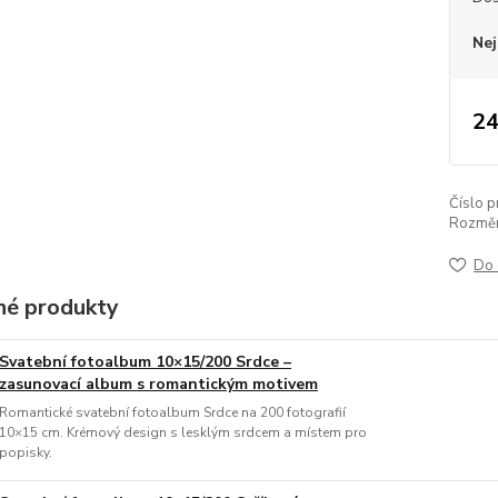
Nej
24
Číslo p
Rozměr
Do 
é produkty
Svatební fotoalbum 10×15/200 Srdce –
zasunovací album s romantickým motivem
Romantické svatební fotoalbum Srdce na 200 fotografií
10×15 cm. Krémový design s lesklým srdcem a místem pro
popisky.