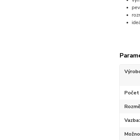
vym
pev
roz
ide
Param
Výrob
Počet
Rozmě
Vazba
Možno