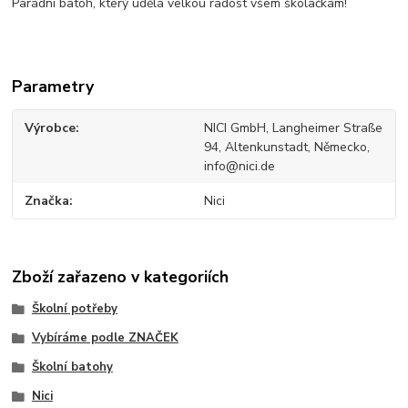
Parádní batoh, který udělá velkou radost všem školačkám!
Parametry
Výrobce
NICI GmbH, Langheimer Straße
94, Altenkunstadt, Německo,
info@nici.de
Značka
Nici
Zboží zařazeno v kategoriích
Školní potřeby
Vybíráme podle ZNAČEK
Školní batohy
Nici