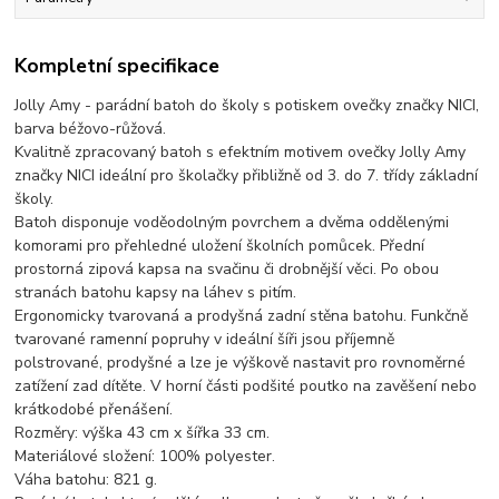
Kompletní specifikace
Jolly Amy - parádní batoh do školy s potiskem ovečky značky NICI,
barva béžovo-růžová.
Kvalitně zpracovaný batoh s efektním motivem ovečky Jolly Amy
značky NICI ideální pro školačky přibližně od 3. do 7. třídy základní
školy.
Batoh disponuje voděodolným povrchem a dvěma oddělenými
komorami pro přehledné uložení školních pomůcek. Přední
prostorná zipová kapsa na svačinu či drobnější věci. Po obou
stranách batohu kapsy na láhev s pitím.
Ergonomicky tvarovaná a prodyšná zadní stěna batohu. Funkčně
tvarované ramenní popruhy v ideální šíři jsou příjemně
polstrované, prodyšné a lze je výškově nastavit pro rovnoměrné
zatížení zad dítěte. V horní části podšité poutko na zavěšení nebo
krátkodobé přenášení.
Rozměry: výška 43 cm x šířka 33 cm.
Materiálové složení: 100% polyester.
Váha batohu: 821 g.