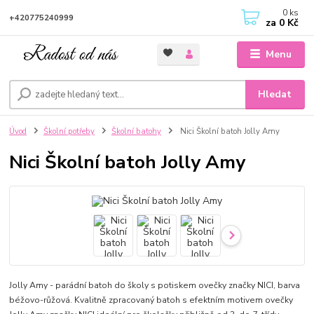
0
ks
+420775240999
za
0 Kč
Menu
Hledat
Úvod
Školní potřeby
Školní batohy
Nici Školní batoh Jolly Amy
Nici Školní batoh Jolly Amy
Jolly Amy - parádní batoh do školy s potiskem ovečky značky NICI, barva
béžovo-růžová. Kvalitně zpracovaný batoh s efektním motivem ovečky