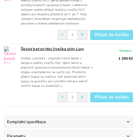
ovečky značky NICI, barva béžovo-hnědá s
puntíky.Kvalitně zpracovaný batoh s efektním
motivem ovečky dělající bubliny značky NICI
ideální pro školačky přibližně od 3. do 7. třídy
základní školy.Batoh disponuje voděodolným
povrchem a dvěma oddělenými komoram...
Přidat do košíku
Školní batoh Nici Ovečka Jolly Lucy
Skladem
Hnědý s puntíky - originální dívčí batoh v
1 290 Kč
designu ovečky značky Nici. Velmi lehký a
precizně zpracovaný dvoukomorový školní batoh s
klopou uzavíratelnou na suchý zip. Prostorná
přední kapsa na svačinu, dvě praktické boční
kapsy na gumičku pro umístění láhve a menší
vnitřní kapsa na drobnější v...
Přidat do košíku
Kompletní specifikace
Parametry