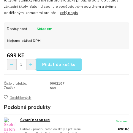
Jolly Amy značky NICI ideální pro školačky přibližně od 3. do 7. třídy
základní školy. Batoh disponuje voděodolným povrchem a dvěma
oddělenými komorami pro pře...
celý popis
Dostupnost
Skladem
Nejsme plátci DPH
699 Kč
Přidat do košíku
Číslo produktu:
0062107
Značka:
Nici
Do oblíbených
Podobné produkty
Školní batoh Nici
Skladem
Bubble - parádní batoh do školy s potiskem
690 Kč