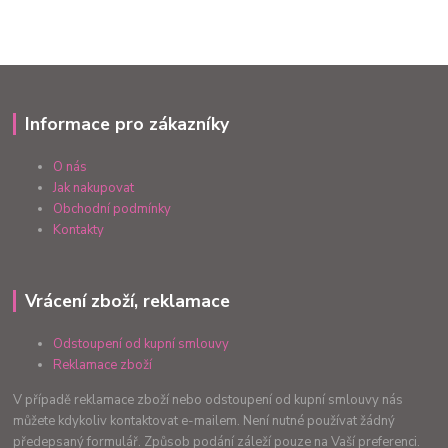
Informace pro zákazníky
O nás
Jak nakupovat
Obchodní podmínky
Kontakty
Vrácení zboží, reklamace
Odstoupení od kupní smlouvy
Reklamace zboží
V případě reklamace zboží nebo odstoupení od kupní smlouvy nás
můžete kdykoliv kontaktovat e-mailem. Není nutné používat žádný
předepsaný formulář. Způsob podání záleží pouze na Vaší preferenci.