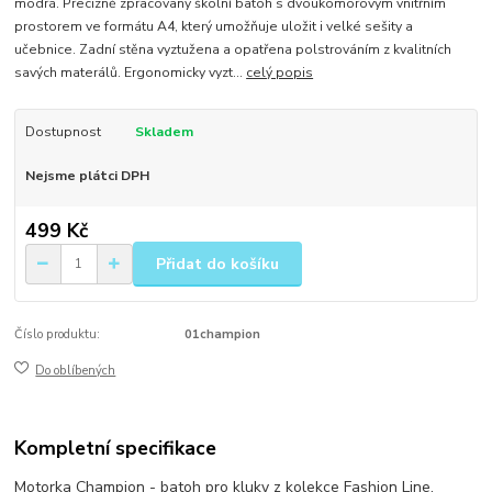
modrá. Precizně zpracovaný školní batoh s dvoukomorovým vnitřním
prostorem ve formátu A4, který umožňuje uložit i velké sešity a
učebnice. Zadní stěna vyztužena a opatřena polstrováním z kvalitních
savých materálů. Ergonomicky vyzt...
celý popis
Dostupnost
Skladem
Nejsme plátci DPH
499 Kč
Přidat do košíku
Číslo produktu:
01champion
Do oblíbených
Kompletní specifikace
Motorka Champion - batoh pro kluky z kolekce Fashion Line,