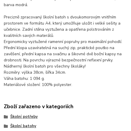
barva modrá.
Precizně zpracovaný školní batoh s dvoukomorovým vnitřním
prostorem ve formátu A4, který umožňuje uložit i velké sešity a
učebnice. Zadní stěna vyztužena a opatřena polstrováním z
kvalitních savých materálů.
Ergonomicky vyztužené ramenní popruhy pro maximální pohodlí.
Přední klopa uzavíratelná na suchý zip, praktické poutko na
zavěšení, přední kapsa na svačinu a šikovné dvě boční kapsy na
drobnosti. Na povrchu výrazné bezpečnostní reflexní prvky.
Nádherný školní batoh pro všechny školáky!
Rozměry: výška 38cm, šířka 34cm.
Váha batohu: 1 094 g.
Materiálové složení: 100% polyester.
Zboží zařazeno v kategoriích
Školní potřeby
Školní batohy