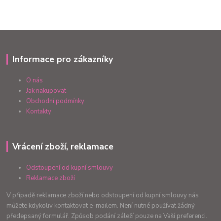
Informace pro zákazníky
O nás
Jak nakupovat
Obchodní podmínky
Kontakty
Vrácení zboží, reklamace
Odstoupení od kupní smlouvy
Reklamace zboží
V případě reklamace zboží nebo odstoupení od kupní smlouvy nás
můžete kdykoliv kontaktovat e-mailem. Není nutné používat žádný
předepsaný formulář. Způsob podání záleží pouze na Vaší preferenci.