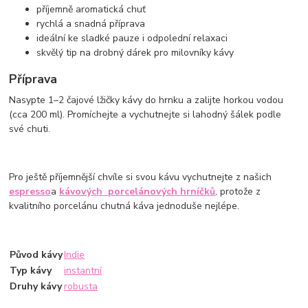
příjemně aromatická chuť
rychlá a snadná příprava
ideální ke sladké pauze i odpolední relaxaci
skvělý tip na drobný dárek pro milovníky kávy
Příprava
Nasypte 1–2 čajové lžičky kávy do hrnku a zalijte horkou vodou
(cca 200 ml). Promíchejte a vychutnejte si lahodný šálek podle
své chuti.
Pro ještě příjemnější chvíle si svou kávu vychutnejte z našich
espresso
a
kávových
porcelánových hrníčků
, protože z
kvalitního porcelánu chutná káva jednoduše nejlépe.
Původ kávy
Indie
Typ kávy
instantní
Druhy kávy
robusta