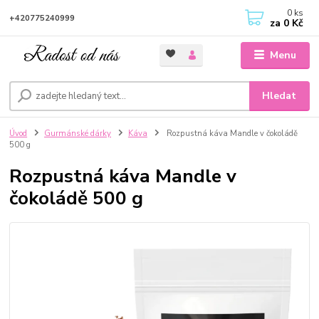
0
ks
+420775240999
za
0 Kč
Menu
Hledat
Úvod
Gurmánské dárky
Káva
Rozpustná káva Mandle v čokoládě
500 g
Rozpustná káva Mandle v
čokoládě 500 g