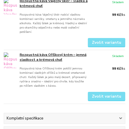
Rozpustná káva Vaječný likér – sladká a
Skladem
krémová chuť
Rozpustná káva Vaječný likér nabízí sladkou
99 Kč
/
ks
kombinaci vanilky, smetany a jemného náznaku
alkoholu. Každý šálek je krémový, hladký a ideální
pro okamžiky odpočinku nebo malé sváteční
potěšení.
Zvolit variantu
Rozpustná káva Oříškový krém – jemná
Skladem
sladkost a krémová chuť
Rozpustná káva Oříškový krém potěší jemnou
99 Kč
/
ks
kombinací sladkých oříšků a krémové smetanové
chuti. Každý šálek je jako malý dezert, připravený
rychle a snadno – ideální pro chvíle, kdy toužíte
po něčem sladkém s kávou.
Zvolit variantu
Kompletní specifikace