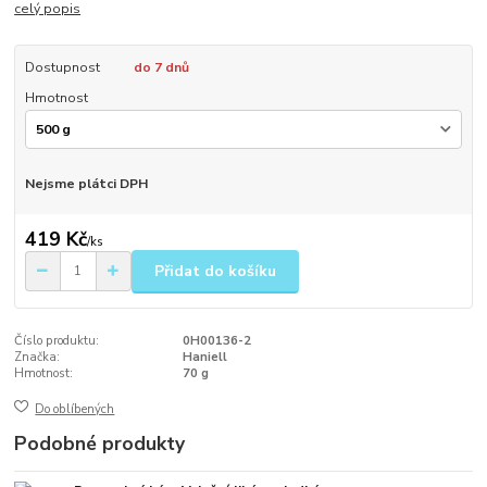
celý popis
Dostupnost
do 7 dnů
Hmotnost
Nejsme plátci DPH
419 Kč
/
ks
Přidat do košíku
Číslo produktu:
0H00136-2
Značka:
Haniell
Hmotnost:
70 g
Do oblíbených
Podobné produkty