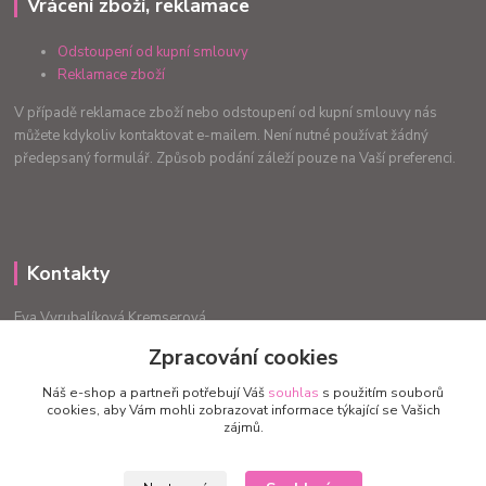
Vrácení zboží, reklamace
Odstoupení od kupní smlouvy
Reklamace zboží
V případě reklamace zboží nebo odstoupení od kupní smlouvy nás
můžete kdykoliv kontaktovat e-mailem. Není nutné používat žádný
předepsaný formulář. Způsob podání záleží pouze na Vaší preferenci.
Kontakty
Eva Vyrubalíková Kremserová
+420775240999
Zpracování cookies
info.radost@email.cz
Náš e-shop a partneři potřebují Váš
souhlas
s použitím souborů
cookies, aby Vám mohli zobrazovat informace týkající se Vašich
zájmů.