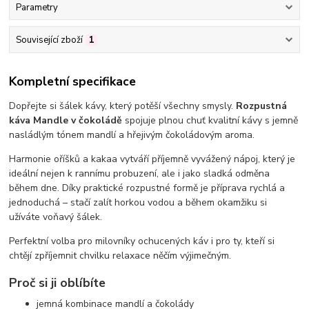
Parametry
Související zboží
1
Kompletní specifikace
Dopřejte si šálek kávy, který potěší všechny smysly.
Rozpustná
káva Mandle v čokoládě
spojuje plnou chuť kvalitní kávy s jemně
nasládlým tónem mandlí a hřejivým čokoládovým aroma.
Harmonie oříšků a kakaa vytváří příjemně vyvážený nápoj, který je
ideální nejen k rannímu probuzení, ale i jako sladká odměna
během dne. Díky praktické rozpustné formě je příprava rychlá a
jednoduchá – stačí zalít horkou vodou a během okamžiku si
užíváte voňavý šálek.
Perfektní volba pro milovníky ochucených káv i pro ty, kteří si
chtějí zpříjemnit chvilku relaxace něčím výjimečným.
Proč si ji oblíbíte
jemná kombinace mandlí a čokolády