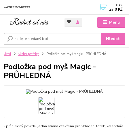
0
ks
+420775240999
za
0 Kč
Menu
Hledat
Úvod
Školní potřeby
Podložka pod myš Magic - PRŮHLEDNÁ
Podložka pod myš Magic -
PRŮHLEDNÁ
- průhledný povrch- jedna strana otevřená pro vkládání fotek, kalendáře