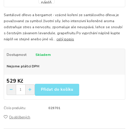
Santálové dřevo a bergamot - vzácné koření ze santálového dřeva je
považované za symbol životní síly. Jeho intenzivní kořeněné aroma
odstraňuje stres a nervozitu, zpomaluje ale neuspává, lehce se snoubí
s čerstvým závanem levandule, grapefruitu.Po vyprchání náplně kupte
náplň ve stejné anebo jiné vů...
celý popis
Dostupnost
Skladem
Nejsme plátci DPH
529 Kč
Přidat do košíku
Číslo produktu:
029701
Do oblíbených