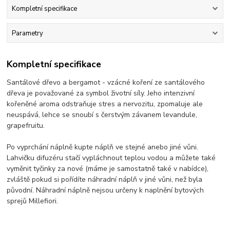
Kompletní specifikace
Parametry
Kompletní specifikace
Santálové dřevo a bergamot - vzácné koření ze santálového
dřeva je považované za symbol životní síly. Jeho intenzivní
kořeněné aroma odstraňuje stres a nervozitu, zpomaluje ale
neuspává, lehce se snoubí s čerstvým závanem levandule,
grapefruitu.
Po vyprchání náplně kupte náplň ve stejné anebo jiné vůni.
Lahvičku difuzéru stačí vypláchnout teplou vodou a můžete také
vyměnit tyčinky za nové (máme je samostatně také v nabídce),
zvláště pokud si pořídíte náhradní náplň v jiné vůni, než byla
původní. Náhradní náplně nejsou určeny k naplnění bytových
sprejů Millefiori.