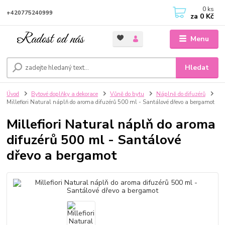
0
ks
+420775240999
za
0 Kč
Menu
Hledat
Úvod
Bytové doplňky a dekorace
Vůně do bytu
Náplně do difuzérů
Millefiori Natural náplň do aroma difuzérů 500 ml - Santálové dřevo a bergamot
Millefiori Natural náplň do aroma
difuzérů 500 ml - Santálové
dřevo a bergamot