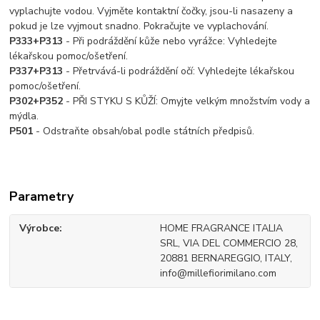
vyplachujte vodou. Vyjměte kontaktní čočky, jsou-li nasazeny a
pokud je lze vyjmout snadno. Pokračujte ve vyplachování.
P333+P313
- Při podráždění kůže nebo vyrážce: Vyhledejte
lékařskou pomoc/ošetření.
P337+P313
- Přetrvává-li podráždění očí: Vyhledejte lékařskou
pomoc/ošetření.
P302+P352
- PŘI STYKU S KŮŽÍ: Omyjte velkým množstvím vody a
mýdla.
P501
- Odstraňte obsah/obal podle státních předpisů.
Parametry
Výrobce
HOME FRAGRANCE ITALIA
SRL, VIA DEL COMMERCIO 28,
20881 BERNAREGGIO, ITALY,
info@millefiorimilano.com