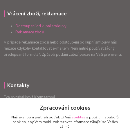
Vrácení zboží, reklamace
Odstoupení od kupní smlouvy
Reklamace zboží
V případě reklamace zboží nebo odstoupení od kupní smlouvy nás
můžete kdykoliv kontaktovat e-mailem. Není nutné používat žádný
předepsaný formulář. Způsob podání záleží pouze na Vaší preferenci.
Kontakty
Eva Vyrubalíková Kremserová
+420775240999
Zpracování cookies
info.radost@email.cz
Náš e-shop a partneři potřebují Váš
souhlas
s použitím souborů
cookies, aby Vám mohli zobrazovat informace týkající se Vašich
zájmů.