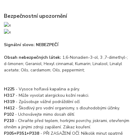
Bezpečnostní upozornění
Signální slovo: NEBEZPEČÍ
Obsah nebezpečných látek:
1,6-Nonadien-3-ol, 3 ,7-dimethyl-;
d-limonen; Geraniol; Hexyl cinnamal; Kumarin; Linalool; Linalyl
acetate; Oils, cardamom; Oils, peppermint;
H225
- Vysoce hořlavá kapalina a páry.
H317
- Může vyvolat alergickou kožní reakci.
H319
- Způsobuje vážné podráždění očí.
H412
- Škodlivý pro vodní organismy, s dlouhodobými účinky.
P102
- Uchovávejte mimo dosah dětí.
P210
- Chraňte před teplem, horkými povrchy, jiskrami, otevřeným
ohněm a jinými zdroji zapálení. Zákaz kouření.
P305+P351+P338
- PŘI ZASAŽENÍ OČÍ: Několik minut opatrně