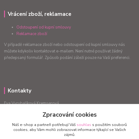
Vrácení zboží, reklamace
Odstoupení od kupní smlouvy
Reklamace zboží
V případě reklamace zboží nebo odstoupení od kupní smlouvy nás
můžete kdykoliv kontaktovat e-mailem. Není nutné používat žádný
předepsaný formulář. Způsob podání záleží pouze na Vaší preferenci.
Kontakty
Eva Vyrubalíková Kremserová
+420775240999
Zpracování cookies
info.radost@email.cz
Náš e-shop a partneři potřebují Váš
souhlas
s použitím souborů
cookies, aby Vám mohli zobrazovat informace týkající se Vašich
zájmů.