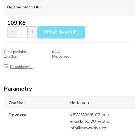
Nejsme plátci DPH
109 Kč
Přidat do košíku
Číslo produktu:
0247
Značka:
Me to you
Do oblíbených
Parametry
Značka
Me to you
Dovozce
NEW WAVE CZ, a. s.,
Vodičkova 20, Praha,
info@newwave.cz