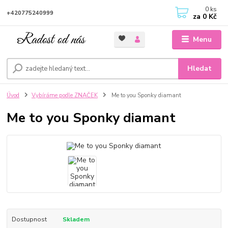
0
ks
+420775240999
za
0 Kč
Menu
Hledat
Úvod
Vybíráme podle ZNAČEK
Me to you Sponky diamant
Me to you Sponky diamant
Dostupnost
Skladem