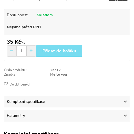
Dostupnost
Skladem
Nejsme plátci DPH
35 Kč
/
ks
Přidat do košíku
Číslo produktu:
26617
Značka:
Me to you
Do oblíbených
Kompletní specifikace
Parametry
Kompletní specifikace