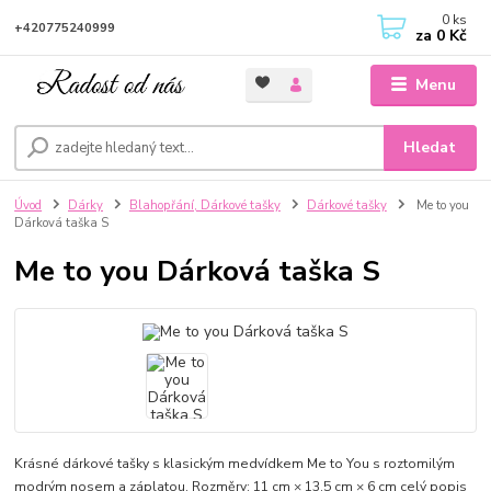
0
ks
+420775240999
za
0 Kč
Menu
Hledat
Úvod
Dárky
Blahopřání, Dárkové tašky
Dárkové tašky
Me to you
Dárková taška S
Me to you Dárková taška S
Krásné dárkové tašky s klasickým medvídkem Me to You s roztomilým
modrým nosem a záplatou. Rozměry: 11 cm × 13,5 cm × 6 cm
celý popis