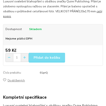
Luxusní svatební blahopřání s obálkou značky Quire Publishing. Přání je
zdobeno vystouplou ražbou se zlacením. Přání je baleno společně s
obálkou v průhledné celofánové fólii. VELIKOST PŘÁNÍ120x170 mm
celý
popis
Dostupnost
Skladem
Nejsme plátci DPH
59 Kč
Přidat do košíku
Číslo produktu:
01prQ
Do oblíbených
Kompletní specifikace
Luxusní svatební blahopřání s obálkou značky Quire Publishing.