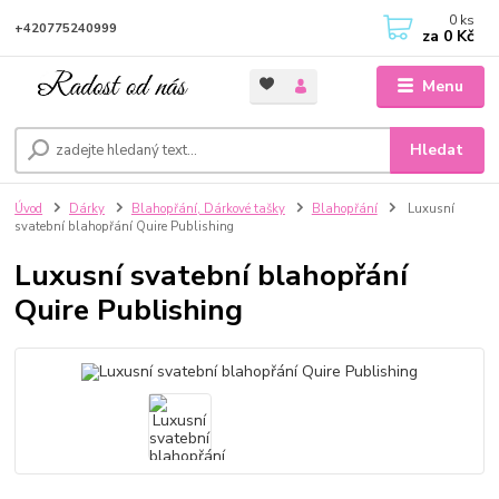
0
ks
+420775240999
za
0 Kč
Menu
Hledat
Úvod
Dárky
Blahopřání, Dárkové tašky
Blahopřání
Luxusní
svatební blahopřání Quire Publishing
Luxusní svatební blahopřání
Quire Publishing