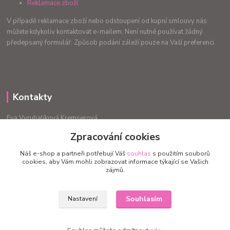
Reklamace zboží
V případě reklamace zboží nebo odstoupení od kupní smlouvy nás
můžete kdykoliv kontaktovat e-mailem. Není nutné používat žádný
předepsaný formulář. Způsob podání záleží pouze na Vaší preferenci.
Kontakty
Eva Vyrubalíková Kremserová
+420775240999
Zpracování cookies
info.radost@email.cz
Náš e-shop a partneři potřebují Váš
souhlas
s použitím souborů
cookies, aby Vám mohli zobrazovat informace týkající se Vašich
zájmů.
Souhlasím
Nastavení
Upravit sběr cookies.