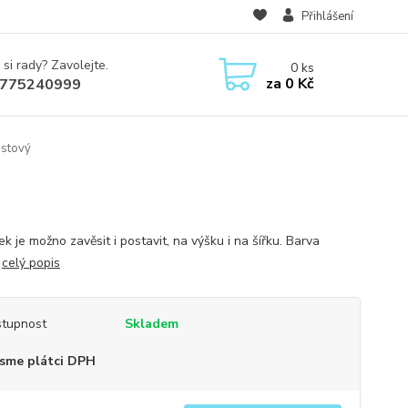
Přihlášení
 si rady? Zavolejte.
0
ks
za
0 Kč
775240999
astový
 je možno zavěsit i postavit, na výšku i na šířku. Barva
.
celý popis
tupnost
Skladem
sme plátci DPH