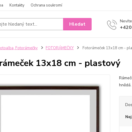
ba
Kontakty
Ochrana soukromí
Nevíte
Hledat
+420
otoalba, Fotorámečky
FOTORÁMEČKY
Fotorámeček 13x18 cm - pl
rámeček 13x18 cm - plastový
Rámeček
hnědá
Dos
Nej