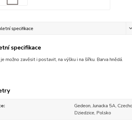
etní specifikace
tní specifikace
e možno zavěsit i postavit, na výšku i na šířku. Barva hnědá.
etry
ce
Gedeon, Junacka 5A, Czech
Dziedzice, Polsko