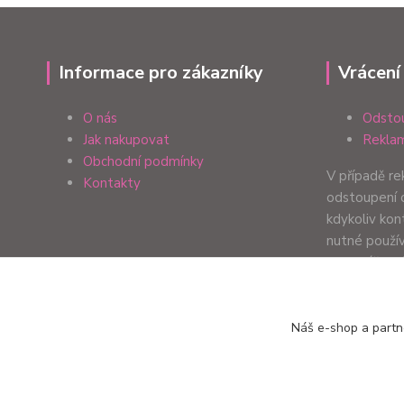
Informace pro zákazníky
Vrácení
O nás
Odstou
Jak nakupovat
Reklam
Obchodní podmínky
V případě r
Kontakty
odstoupení 
kdykoliv ko
nutné použí
formulář. Zp
Vaší preferen
Náš e-shop a partn