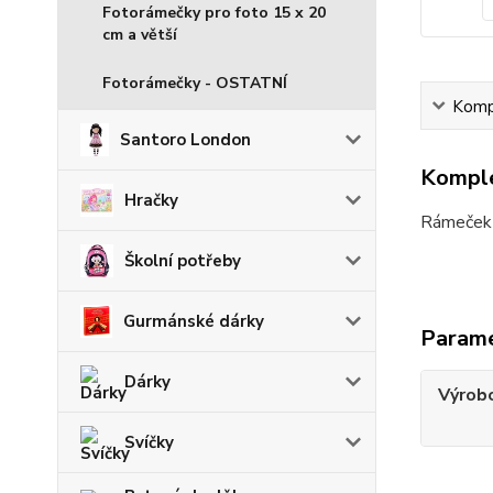
Fotorámečky pro foto 15 x 20
cm a větší
Fotorámečky - OSTATNÍ
Kompl
Santoro London
Komple
Hračky
Rámeček j
Školní potřeby
Gurmánské dárky
Param
Dárky
Výrob
Svíčky