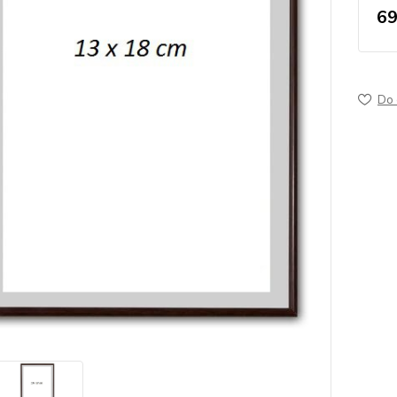
69
Do 