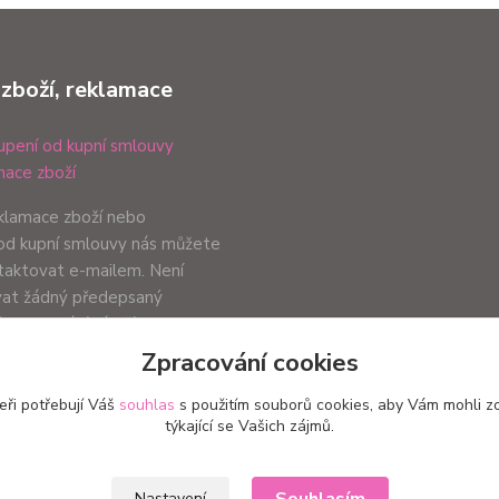
 zboží, reklamace
pení od kupní smlouvy
ace zboží
eklamace zboží nebo
od kupní smlouvy nás můžete
ntaktovat e-mailem. Není
vat žádný předepsaný
ůsob podání záleží pouze na
ci.
Zpracování cookies
eři potřebují Váš
souhlas
s použitím souborů cookies, aby Vám mohli z
týkající se Vašich zájmů.
Upravit sběr cookies.
Nastavení