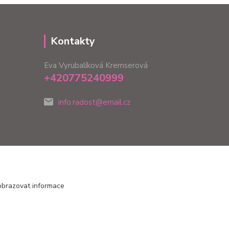
Kontakty
Eva Vyrubalíková Kremserová
+420775240999
info.radost@email.cz
obrazovat informace