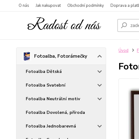
O nás
Jak nakupovat
Obchodní podmínky
Doprava a plat
Úvod
F
Fotoalba, Fotorámečky
Foto
Fotoalba Dětská
Fotoalba Svatební
Fotoalba Neutrální motiv
Fotoalba Dovolená, příroda
Fotoalba Jednobarevná