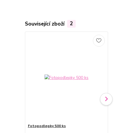
Související zboží
2
Fotopodlepky 500 ks
Fotolepidlo
v tubě 50 ml