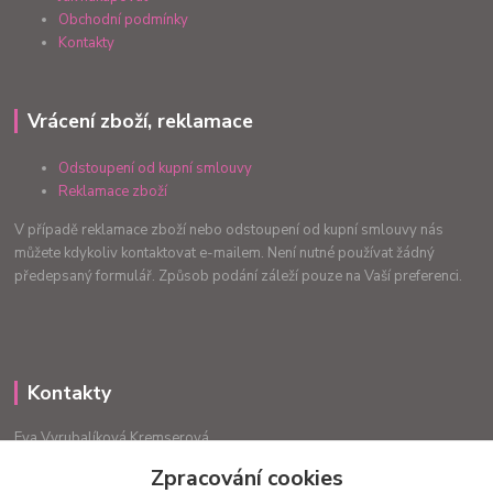
Obchodní podmínky
Kontakty
Vrácení zboží, reklamace
Odstoupení od kupní smlouvy
Reklamace zboží
V případě reklamace zboží nebo odstoupení od kupní smlouvy nás
můžete kdykoliv kontaktovat e-mailem. Není nutné používat žádný
předepsaný formulář. Způsob podání záleží pouze na Vaší preferenci.
Kontakty
Eva Vyrubalíková Kremserová
+420775240999
Zpracování cookies