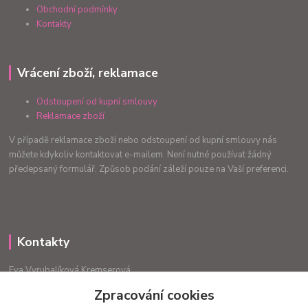
Obchodní podmínky
Kontakty
Vrácení zboží, reklamace
Odstoupení od kupní smlouvy
Reklamace zboží
V případě reklamace zboží nebo odstoupení od kupní smlouvy nás
můžete kdykoliv kontaktovat e-mailem. Není nutné používat žádný
předepsaný formulář. Způsob podání záleží pouze na Vaší preferenci.
Kontakty
Eva Vyrubalíková Kremserová
+420775240999
Zpracování cookies