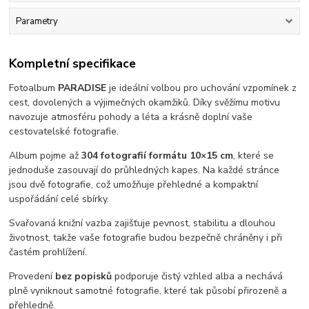
Parametry
Kompletní specifikace
Fotoalbum
PARADISE
je ideální volbou pro uchování vzpomínek z
cest, dovolených a výjimečných okamžiků. Díky svěžímu motivu
navozuje atmosféru pohody a léta a krásně doplní vaše
cestovatelské fotografie.
Album pojme až
304 fotografií formátu 10×15 cm
, které se
jednoduše zasouvají do průhledných kapes. Na každé stránce
jsou dvě fotografie, což umožňuje přehledné a kompaktní
uspořádání celé sbírky.
Svařovaná knižní vazba zajišťuje pevnost, stabilitu a dlouhou
životnost, takže vaše fotografie budou bezpečně chráněny i při
častém prohlížení.
Provedení
bez popisků
podporuje čistý vzhled alba a nechává
plně vyniknout samotné fotografie, které tak působí přirozeně a
přehledně.