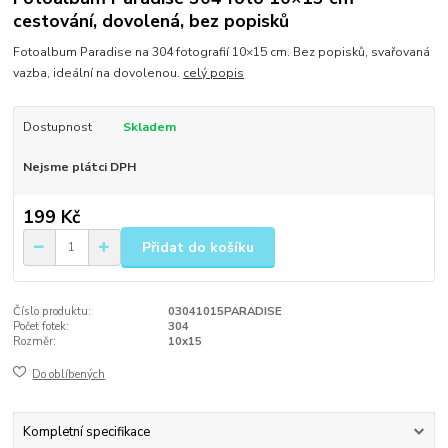
cestování, dovolená, bez popisků
Fotoalbum Paradise na 304 fotografií 10×15 cm. Bez popisků, svařovaná
vazba, ideální na dovolenou.
celý popis
Dostupnost
Skladem
Nejsme plátci DPH
199 Kč
Přidat do košíku
Číslo produktu:
03041015PARADISE
Počet fotek:
304
Rozměr:
10x15
Do oblíbených
Kompletní specifikace