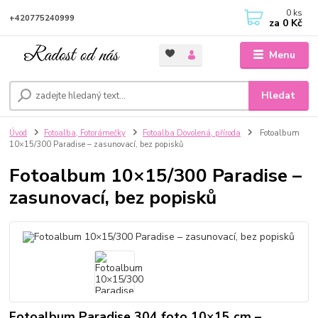
0
ks
+420775240999
za
0 Kč
Menu
Hledat
Úvod
Fotoalba, Fotorámečky
Fotoalba Dovolená, příroda
Fotoalbum
10×15/300 Paradise – zasunovací, bez popisků
Fotoalbum 10×15/300 Paradise –
zasunovací, bez popisků
Fotoalbum Paradise 304 foto 10×15 cm –