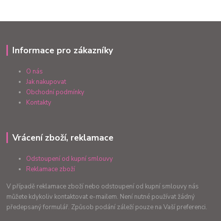
Informace pro zákazníky
O nás
Jak nakupovat
Obchodní podmínky
Kontakty
Vrácení zboží, reklamace
Odstoupení od kupní smlouvy
Reklamace zboží
V případě reklamace zboží nebo odstoupení od kupní smlouvy nás
můžete kdykoliv kontaktovat e-mailem. Není nutné používat žádný
předepsaný formulář. Způsob podání záleží pouze na Vaší preferenci.