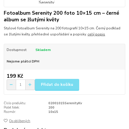
Fotoalbum Serenity 200 foto 10×15 cm – černé
album se žlutými květy
Stylové fotoalbum Serenity na 200 fotografií 10×15 cm. Černý podklad
se žlutými květy, přehledné uspořádání a popisky.
celý popis
Dostupnost
Skladem
Nejsme plátci DPH
199 Kč
Přidat do košíku
Číslo produktu:
02001015SerenityKv
Počet fotek:
200
Rozměr:
10x15
Do oblíbených