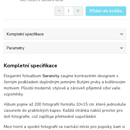
mezi fotkami a svařovaná vazba.
Přidat do košíku
Kompletní specifikace
Parametry
Kompletní specifikace
Elegantní fotoalbum
Serenity
zaujme kontrastním designem s
černým podkladem doplněným jemnými žlutými prvky a květinovým
motivem. Působí moderně, stylově a zároveň příjemně oživí vaše
vzpomínky.
Album pojme až 200 fotografií formátu 10×15 cm, které jednoduše
zasunete do praktických kapes. Každá stránka nabízí prostor pro
dvě fotografie, což zajišťuje přehledné uspořádání.
Mezi horní a spodní fotografií se nachází místo pro popisky, kam si