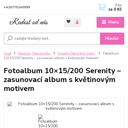
0
ks
+420775240999
za
0 Kč
Menu
Hledat
Úvod
Fotoalba, Fotorámečky
Fotoalba Neutrální motiv
Fotoalbum
10×15/200 Serenity – zasunovací album s květinovým motivem
Fotoalbum 10×15/200 Serenity –
zasunovací album s květinovým
motivem