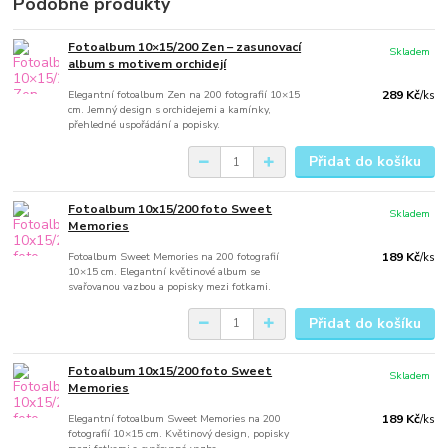
Podobné produkty
Fotoalbum 10×15/200 Zen – zasunovací
Skladem
album s motivem orchidejí
Elegantní fotoalbum Zen na 200 fotografií 10×15
289 Kč
/
ks
cm. Jemný design s orchidejemi a kamínky,
přehledné uspořádání a popisky.
Přidat do košíku
Fotoalbum 10x15/200 foto Sweet
Skladem
Memories
Fotoalbum Sweet Memories na 200 fotografií
189 Kč
/
ks
10×15 cm. Elegantní květinové album se
svařovanou vazbou a popisky mezi fotkami.
Přidat do košíku
Fotoalbum 10x15/200 foto Sweet
Skladem
Memories
Elegantní fotoalbum Sweet Memories na 200
189 Kč
/
ks
fotografií 10×15 cm. Květinový design, popisky