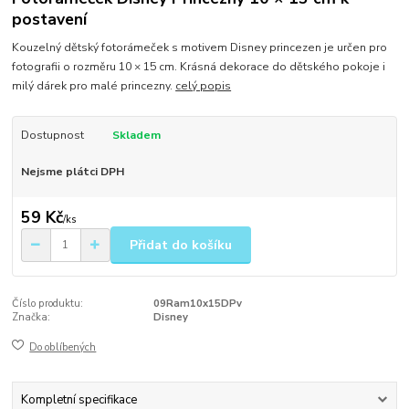
postavení
Kouzelný dětský fotorámeček s motivem Disney princezen je určen pro
fotografii o rozměru 10 × 15 cm. Krásná dekorace do dětského pokoje i
milý dárek pro malé princezny.
celý popis
Dostupnost
Skladem
Nejsme plátci DPH
59 Kč
/
ks
Přidat do košíku
Číslo produktu:
09Ram10x15DPv
Značka:
Disney
Do oblíbených
Kompletní specifikace