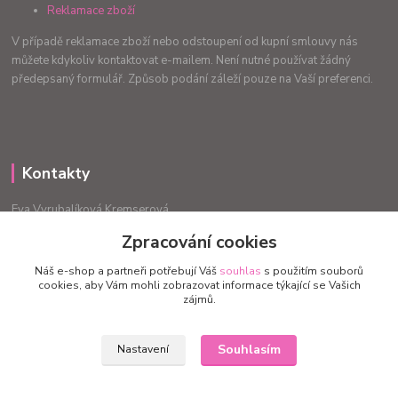
Reklamace zboží
V případě reklamace zboží nebo odstoupení od kupní smlouvy nás
můžete kdykoliv kontaktovat e-mailem. Není nutné používat žádný
předepsaný formulář. Způsob podání záleží pouze na Vaší preferenci.
Kontakty
Eva Vyrubalíková Kremserová
+420775240999
Zpracování cookies
info.radost@email.cz
Náš e-shop a partneři potřebují Váš
souhlas
s použitím souborů
cookies, aby Vám mohli zobrazovat informace týkající se Vašich
zájmů.
Souhlasím
Nastavení
Upravit sběr cookies.