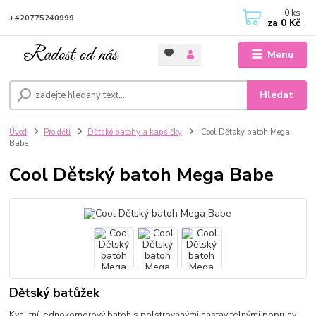
0
ks
+420775240999
za
0 Kč
Menu
Hledat
Úvod
Pro děti
Dětské batohy a kapsičky
Cool Dětský batoh Mega
Babe
Cool Dětský batoh Mega Babe
Dětský batůžek
Kvalitní jednokomorový batoh s polstrovanými nastavitelnými popruhy,