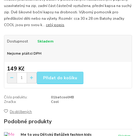
uzavíratelný na zip, zadní část částečně vyztužena, přední kapsa na suchý
zip. Dvě šikovné boční kapsy na drobnosti. Výborný pomocník pro
předškolní děti nebo na výlety. Rozměr: cca 30 x 28 cm Batohy značky
COOL jsou pro svou k...
celý popis
Dostupnost
Skladem
Nejsme plátci DPH
149 Kč
Přidat do košíku
Číslo produktu:
01batcoolMB
Značka:
Cool
Do oblíbených
Podobné produkty
Me to you Dětský Batůžek fashion kids
Skladem