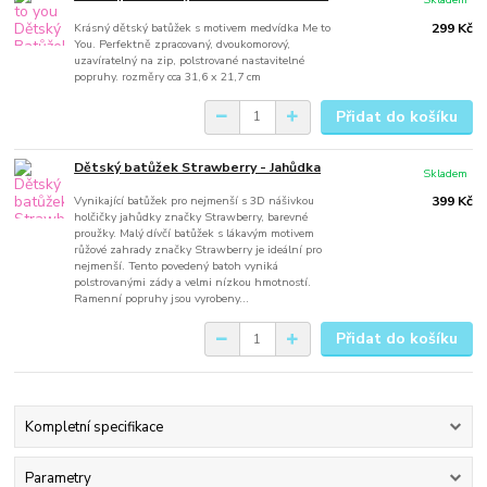
Krásný dětský batůžek s motivem medvídka Me to
299 Kč
You. Perfektně zpracovaný, dvoukomorový,
uzavíratelný na zip, polstrované nastavitelné
popruhy. rozměry cca 31,6 x 21,7 cm
Přidat do košíku
Dětský batůžek Strawberry - Jahůdka
Skladem
Vynikající batůžek pro nejmenší s 3D nášivkou
399 Kč
holčičky jahůdky značky Strawberry, barevné
proužky. Malý dívčí batůžek s lákavým motivem
růžové zahrady značky Strawberry je ideální pro
nejmenší. Tento povedený batoh vyniká
polstrovanými zády a velmi nízkou hmotností.
Ramenní popruhy jsou vyrobeny...
Přidat do košíku
Kompletní specifikace
Parametry