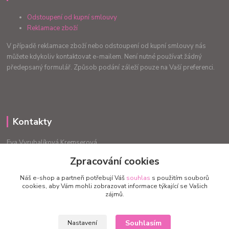
Odstoupení od kupní smlouvy
Reklamace zboží
V případě reklamace zboží nebo odstoupení od kupní smlouvy nás
můžete kdykoliv kontaktovat e-mailem. Není nutné používat žádný
předepsaný formulář. Způsob podání záleží pouze na Vaší preferenci.
Kontakty
Eva Vyrubalíková Kremserová
+420775240999
Zpracování cookies
info.radost@email.cz
Náš e-shop a partneři potřebují Váš
souhlas
s použitím souborů
cookies, aby Vám mohli zobrazovat informace týkající se Vašich
zájmů.
Souhlasím
Nastavení