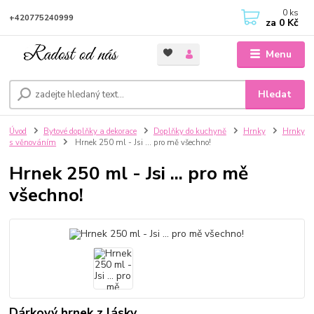
0
ks
+420775240999
za
0 Kč
Menu
Hledat
Úvod
Bytové doplňky a dekorace
Doplňky do kuchyně
Hrnky
Hrnky
s věnováním
Hrnek 250 ml - Jsi ... pro mě všechno!
Hrnek 250 ml - Jsi ... pro mě
všechno!
Dárkový hrnek z lásky