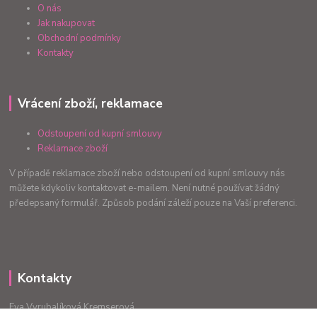
O nás
Jak nakupovat
Obchodní podmínky
Kontakty
Vrácení zboží, reklamace
Odstoupení od kupní smlouvy
Reklamace zboží
V případě reklamace zboží nebo odstoupení od kupní smlouvy nás
můžete kdykoliv kontaktovat e-mailem. Není nutné používat žádný
předepsaný formulář. Způsob podání záleží pouze na Vaší preferenci.
Kontakty
Eva Vyrubalíková Kremserová