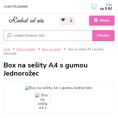
0
ks
+420775240999
za
0 Kč
Menu
Hledat
Úvod
Školní potřeby
Boxy na sešity
Box na sešity A4 s gumou
Jednorožec
Box na sešity A4 s gumou
Jednorožec