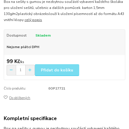
Box na sešity s gumou je nezbytnou součástí vybavení každého školáka
pro uložení sešitů, učebnic a dalších pomůcek. karton 1,5mm
130g/m2plastický obrázekslouží k uložení písemností až do formátu A43
vnitřní klopy
celý popis
Dostupnost
Skladem
Nejsme plátci DPH
99 Kč
/
ks
Přidat do košíku
Číslo produktu:
0OP27721
Do oblíbených
Kompletní specifikace
Box na sešity s gumou je nezbytnou součástí vybavení každého