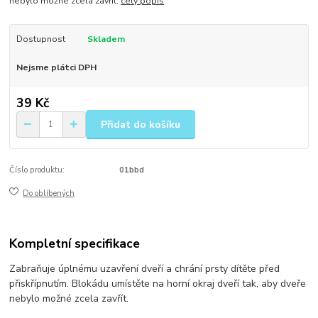
nebylo možné zcela zavřít.
celý popis
Dostupnost
Skladem
Nejsme plátci DPH
39 Kč
Přidat do košíku
Číslo produktu:
01bbd
Do oblíbených
Kompletní specifikace
Zabraňuje úplnému uzavření dveří a chrání prsty dítěte před
přiskřípnutím. Blokádu umístěte na horní okraj dveří tak, aby dveře
nebylo možné zcela zavřít.