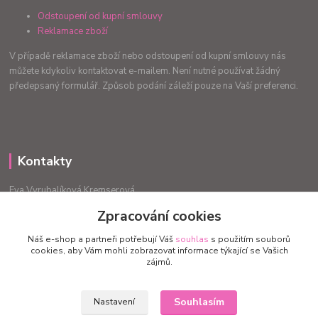
Odstoupení od kupní smlouvy
Reklamace zboží
V případě reklamace zboží nebo odstoupení od kupní smlouvy nás
můžete kdykoliv kontaktovat e-mailem. Není nutné používat žádný
předepsaný formulář. Způsob podání záleží pouze na Vaší preferenci.
Kontakty
Eva Vyrubalíková Kremserová
+420775240999
Zpracování cookies
info.radost@email.cz
Náš e-shop a partneři potřebují Váš
souhlas
s použitím souborů
cookies, aby Vám mohli zobrazovat informace týkající se Vašich
zájmů.
Souhlasím
Nastavení
Upravit sběr cookies.