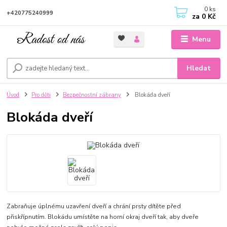
0
ks
+420775240999
za
0 Kč
Menu
Hledat
Úvod
Pro děti
Bezpečnostní zábrany
Blokáda dveří
Blokáda dveří
Zabraňuje úplnému uzavření dveří a chrání prsty dítěte před
přiskřípnutím. Blokádu umístěte na horní okraj dveří tak, aby dveře